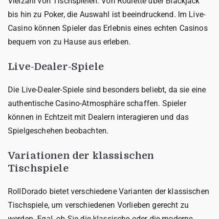
Vielzahl von Tischspielen. Von Roulette über Blackjack
bis hin zu Poker, die Auswahl ist beeindruckend. Im Live-
Casino können Spieler das Erlebnis eines echten Casinos
bequem von zu Hause aus erleben.
Live-Dealer-Spiele
Die Live-Dealer-Spiele sind besonders beliebt, da sie eine
authentische Casino-Atmosphäre schaffen. Spieler
können in Echtzeit mit Dealern interagieren und das
Spielgeschehen beobachten.
Variationen der klassischen
Tischspiele
RollDorado bietet verschiedene Varianten der klassischen
Tischspiele, um verschiedenen Vorlieben gerecht zu
werden. Egal, ob Sie die klassische oder die moderne