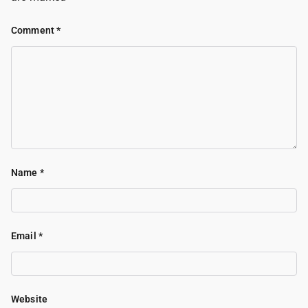
Comment
*
Name
*
Email
*
Website