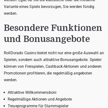
Variante eines Spiels bevorzugen, Sie werden fündig
werden.
Besondere Funktionen
und Bonusangebote
RollDorado Casino bietet nicht nur eine große Auswahl an
Spielen, sondern auch attraktive Bonusangebote. Spieler
können von Freispielen, Cashback-Aktionen und anderen
Promotionen profitieren, die regelmäßig angeboten
werden.
Attraktive Willkommensboni
Regelmäßige Aktionen und Angebote
Treueprogramme für Stammspieler