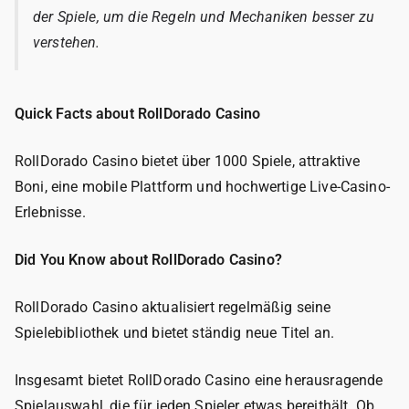
der Spiele, um die Regeln und Mechaniken besser zu
verstehen.
Quick Facts about RollDorado Casino
RollDorado Casino bietet über 1000 Spiele, attraktive
Boni, eine mobile Plattform und hochwertige Live-Casino-
Erlebnisse.
Did You Know about RollDorado Casino?
RollDorado Casino aktualisiert regelmäßig seine
Spielebibliothek und bietet ständig neue Titel an.
Insgesamt bietet RollDorado Casino eine herausragende
Spielauswahl, die für jeden Spieler etwas bereithält. Ob