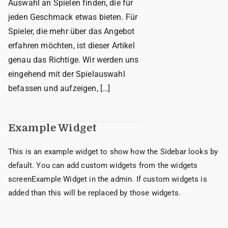
Auswahl an Spielen finden, die für
jeden Geschmack etwas bieten. Für
Spieler, die mehr über das Angebot
erfahren möchten, ist dieser Artikel
genau das Richtige. Wir werden uns
eingehend mit der Spielauswahl
befassen und aufzeigen, […]
Example Widget
This is an example widget to show how the Sidebar looks by
default. You can add custom widgets from the widgets
screenExample Widget in the admin. If custom widgets is
added than this will be replaced by those widgets.