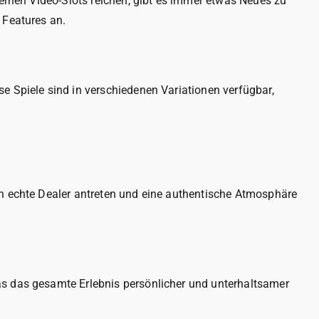
dernen Video-Slots reichen, gibt es immer etwas Neues zu
 Features an.
e Spiele sind in verschiedenen Variationen verfügbar,
en echte Dealer antreten und eine authentische Atmosphäre
as das gesamte Erlebnis persönlicher und unterhaltsamer