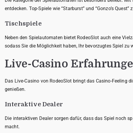
Die Kategorie der Spielautomaten ist besonders beliebt. Mit
entdecken. Top-Spiele wie “Starburst” und “Gonzo’s Quest” z
Tischspiele
Neben den Spielautomaten bietet RodeoSlot auch eine Vielzah
sodass Sie die Möglichkeit haben, Ihr bevorzugtes Spiel zu 
Live-Casino Erfahrung
Das Live-Casino von RodeoSlot bringt das Casino-Feeling di
genießen.
Interaktive Dealer
Die interaktiven Dealer sorgen dafür, dass das Spiel noch 
macht.