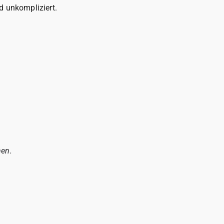
d unkompliziert.
hen.