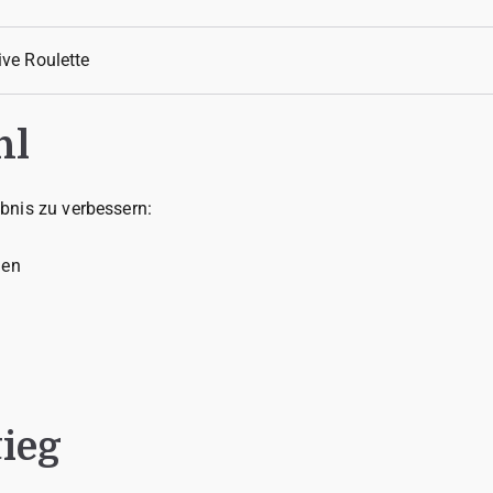
ive Roulette
hl
ebnis zu verbessern:
len
ieg