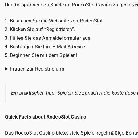
Um die spannenden Spiele im RodeoSlot Casino zu genießen, i
Besuchen Sie die Webseite von RodeoSlot.
Klicken Sie auf “Registrieren”.
Füllen Sie das Anmeldeformular aus.
Bestätigen Sie Ihre E-Mail-Adresse.
Beginnen Sie mit dem Spielen!
Fragen zur Registrierung
Ein praktischer Tipp: Spielen Sie zunächst die kostenlose
Quick Facts about RodeoSlot Casino
Das RodeoSlot Casino bietet viele Spiele, regelmäßige Bonu