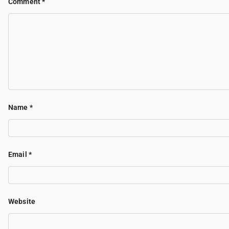
Comment
*
Name
*
Email
*
Website