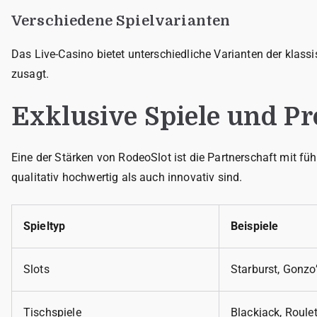
Verschiedene Spielvarianten
Das Live-Casino bietet unterschiedliche Varianten der kla
zusagt.
Exklusive Spiele und Pr
Eine der Stärken von RodeoSlot ist die Partnerschaft mit f
qualitativ hochwertig als auch innovativ sind.
Spieltyp
Beispiele
Slots
Starburst, Gonzo
Tischspiele
Blackjack, Roulet