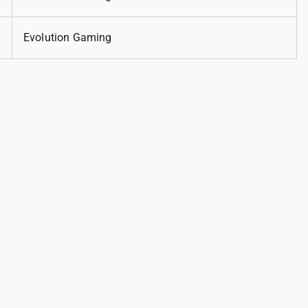
Evolution Gaming