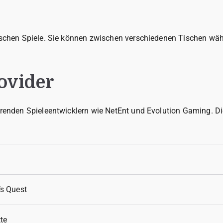
ssischen Spiele. Sie können zwischen verschiedenen Tischen wä
ovider
ührenden Spieleentwicklern wie NetEnt und Evolution Gaming. 
’s Quest
te