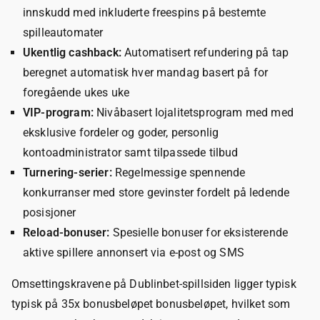
innskudd med inkluderte freespins på bestemte
spilleautomater
Ukentlig cashback:
Automatisert refundering på tap
beregnet automatisk hver mandag basert på for
foregående ukes uke
VIP-program:
Nivåbasert lojalitetsprogram med med
eksklusive fordeler og goder, personlig
kontoadministrator samt tilpassede tilbud
Turnering-serier:
Regelmessige spennende
konkurranser med store gevinster fordelt på ledende
posisjoner
Reload-bonuser:
Spesielle bonuser for eksisterende
aktive spillere annonsert via e-post og SMS
Omsettingskravene på Dublinbet-spillsiden ligger typisk
typisk på 35x bonusbeløpet bonusbeløpet, hvilket som