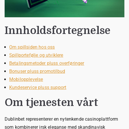
Innholdsfortegnelse
Om spillsiden hos oss
Spillportefølje og utviklere
Betalingsmetoder pluss overføringer
Bonuser pluss promotilbud
Mobilopplevelse
Kundeservice pluss support
Om tjenesten vårt
Dublinbet representerer en nytenkende casinoplattform
som kombinerer irsk eleganse med skandinavisk