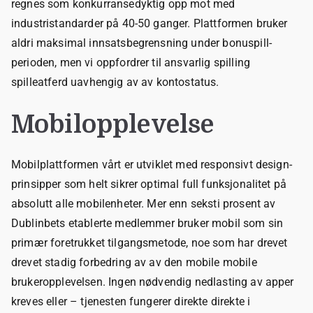
regnes som konkurransedyktig opp mot med
industristandarder på 40-50 ganger. Plattformen bruker
aldri maksimal innsatsbegrensning under bonuspill-
perioden, men vi oppfordrer til ansvarlig spilling
spilleatferd uavhengig av av kontostatus.
Mobilopplevelse
Mobilplattformen vårt er utviklet med responsivt design-
prinsipper som helt sikrer optimal full funksjonalitet på
absolutt alle mobilenheter. Mer enn seksti prosent av
Dublinbets etablerte medlemmer bruker mobil som sin
primær foretrukket tilgangsmetode, noe som har drevet
drevet stadig forbedring av av den mobile mobile
brukeropplevelsen. Ingen nødvendig nedlasting av apper
kreves eller – tjenesten fungerer direkte direkte i