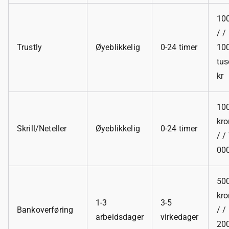
100
/ /
Trustly
Øyeblikkelig
0-24 timer
10
tus
kr
10
kro
Skrill/Neteller
Øyeblikkelig
0-24 timer
/ /
00
50
kro
1-3
3-5
Bankoverføring
/ /
arbeidsdager
virkedager
20