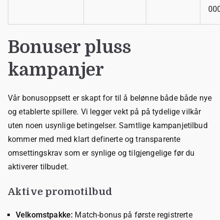
00
Bonuser pluss
kampanjer
Vår bonusoppsett er skapt for til å belønne både både nye
og etablerte spillere. Vi legger vekt på på tydelige vilkår
uten noen usynlige betingelser. Samtlige kampanjetilbud
kommer med med klart definerte og transparente
omsettingskrav som er synlige og tilgjengelige før du
aktiverer tilbudet.
Aktive promotilbud
Velkomstpakke:
Match-bonus på første registrerte