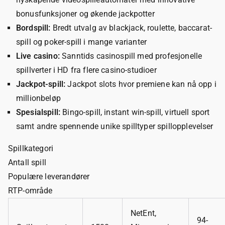
bonusfunksjoner og økende jackpotter
Bordspill:
Bredt utvalg av blackjack, roulette, baccarat-
spill og poker-spill i mange varianter
Live casino:
Sanntids casinospill med profesjonelle
spillverter i HD fra flere casino-studioer
Jackpot-spill:
Jackpot slots hvor premiene kan nå opp i
millionbeløp
Spesialspill:
Bingo-spill, instant win-spill, virtuell sport
samt andre spennende unike spilltyper spillopplevelser
Spillkategori
Antall spill
Populære leverandører
RTP-område
NetEnt,
94-