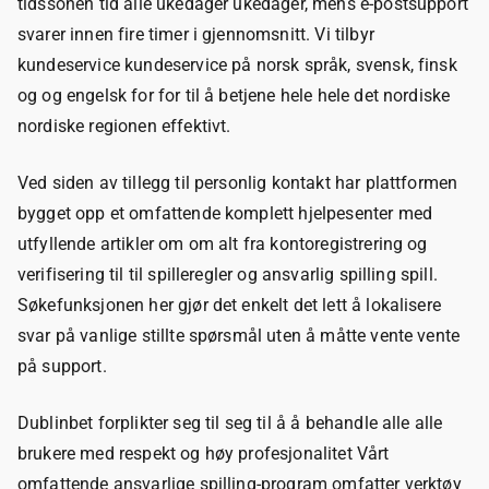
tidssonen tid alle ukedager ukedager, mens e-postsupport
svarer innen fire timer i gjennomsnitt. Vi tilbyr
kundeservice kundeservice på norsk språk, svensk, finsk
og og engelsk for for til å betjene hele hele det nordiske
nordiske regionen effektivt.
Ved siden av tillegg til personlig kontakt har plattformen
bygget opp et omfattende komplett hjelpesenter med
utfyllende artikler om om alt fra kontoregistrering og
verifisering til til spilleregler og ansvarlig spilling spill.
Søkefunksjonen her gjør det enkelt det lett å lokalisere
svar på vanlige stillte spørsmål uten å måtte vente vente
på support.
Dublinbet forplikter seg til seg til å å behandle alle alle
brukere med respekt og høy profesjonalitet Vårt
omfattende ansvarlige spilling-program omfatter verktøy