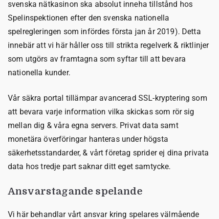
svenska nätkasinon ska absolut inneha tillstånd hos
Spelinspektionen efter den svenska nationella
spelregleringen som infördes första jan år 2019). Detta
innebär att vi här håller oss till strikta regelverk & riktlinjer
som utgörs av framtagna som syftar till att bevara
nationella kunder.
Vår säkra portal tillämpar avancerad SSL-kryptering som
att bevara varje information vilka skickas som rör sig
mellan dig & våra egna servers. Privat data samt
monetära överföringar hanteras under högsta
säkerhetsstandarder, & vårt företag sprider ej dina privata
data hos tredje part saknar ditt eget samtycke.
Ansvarstagande spelande
Vi här behandlar vårt ansvar kring spelares välmående