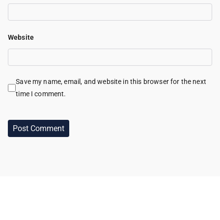
Website
Save my name, email, and website in this browser for the next
time I comment.