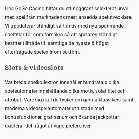
Hos GoGo Casino hittar du ett noggrant selekterat urval
med spel från marknadens mest ansedda spelutvecklare.
Vi uppdaterar ständigt vårt arkiv med nya spännande
speltitlar för som försäkra så att spelaren ständigt
besitter tillträde till samtliga de nyaste & högst
efterfrågade spelen inom sektorn.
Slots & videoslots
Vår breda spelkollektion innehåller hundratals olika
spelautomater innehållande olika motiv, volatilitet och
attribut. Vare sig ifall du tycker om gamla klassikers samt
moderna videospelautomater utrustade med
bonusfunktioner, gratissnurr och ökande jackpottar,
existerar det något åt varje preferenser.