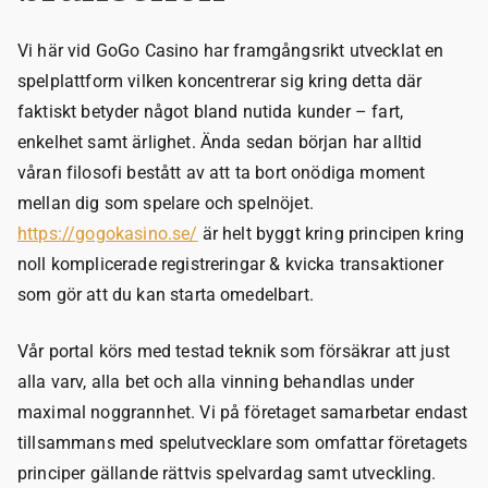
Vi här vid GoGo Casino har framgångsrikt utvecklat en
spelplattform vilken koncentrerar sig kring detta där
faktiskt betyder något bland nutida kunder – fart,
enkelhet samt ärlighet. Ända sedan början har alltid
våran filosofi bestått av att ta bort onödiga moment
mellan dig som spelare och spelnöjet.
https://gogokasino.se/
är helt byggt kring principen kring
noll komplicerade registreringar & kvicka transaktioner
som gör att du kan starta omedelbart.
Vår portal körs med testad teknik som försäkrar att just
alla varv, alla bet och alla vinning behandlas under
maximal noggrannhet. Vi på företaget samarbetar endast
tillsammans med spelutvecklare som omfattar företagets
principer gällande rättvis spelvardag samt utveckling.