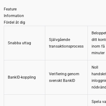
Feature
Information
Fördel åt dig
Beloppet 
Självgående
ditt kon
Snabba uttag
transaktionsprocess
inom få
minuter
Noll
Verifiering genom
handskr
BankID-koppling
svenskt BankID
inloggn
nödvänd
Spela va