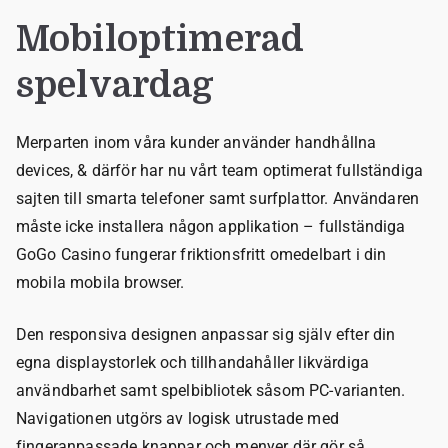
Mobiloptimerad
spelvardag
Merparten inom våra kunder använder handhållna
devices, & därför har nu vårt team optimerat fullständiga
sajten till smarta telefoner samt surfplattor. Användaren
måste icke installera någon applikation – fullständiga
GoGo Casino fungerar friktionsfritt omedelbart i din
mobila mobila browser.
Den responsiva designen anpassar sig själv efter din
egna displaystorlek och tillhandahåller likvärdiga
användbarhet samt spelbibliotek såsom PC-varianten.
Navigationen utgörs av logisk utrustade med
fingeranpassade knappar och menyer där gör så