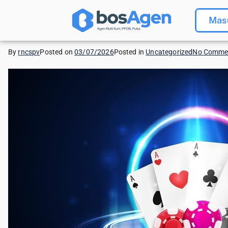
Mas
By
rncspv
Posted on
03/07/2026
Posted in
Uncategorized
No Comme