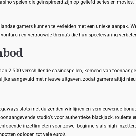
asino spelen die geïnspireerd zijn op geliefd series en movie
llandse gamers kunnen te verleiden met een unieke aanpak. We
avonturen en vertrouwde thema’s die hun speelervaring verbete
nbod
r dan 2.500 verschillende casinospellen, komend van toonaang
lijks aangevuld met nieuwe uitgaven, zodat gamers altijd nie
megaways-slots met duizenden winlijnen en vernieuwende bonu
oonaangevende studio’s voor authentieke blackjack, roulette e
enlopende inzetlimieten voor zowel beginners als high inzetter
potten oplopen tot vele euro’s