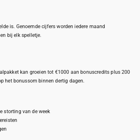
delde is. Genoemde cijfers worden iedere maand
 bij elk spelletje.
taalpakket kan groeien tot €1000 aan bonuscredits plus 200
op het bonussom binnen dertig dagen.
e storting van de week
vereisten
gen