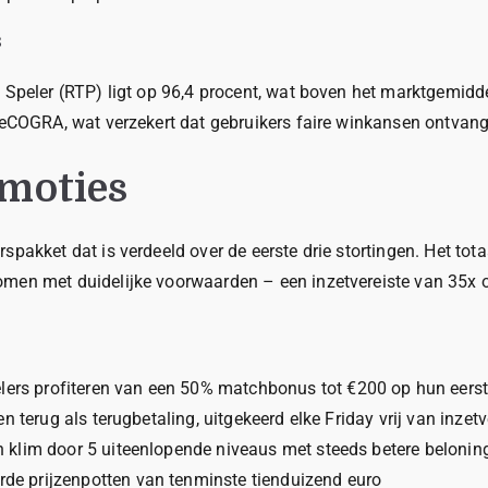
s
o Speler (RTP) ligt op 96,4 procent, wat boven het marktgemid
eCOGRA, wat verzekert dat gebruikers faire winkansen ontvangen
moties
spakket dat is verdeeld over de eerste drie stortingen. Het to
omen met duidelijke voorwaarden – een inzetvereiste van 35x 
rs profiteren van een 50% matchbonus tot €200 op hun eerst
en terug als terugbetaling, uitgekeerd elke Friday vrij van inzet
n klim door 5 uiteenlopende niveaus met steeds betere belonin
de prijzenpotten van tenminste tienduizend euro