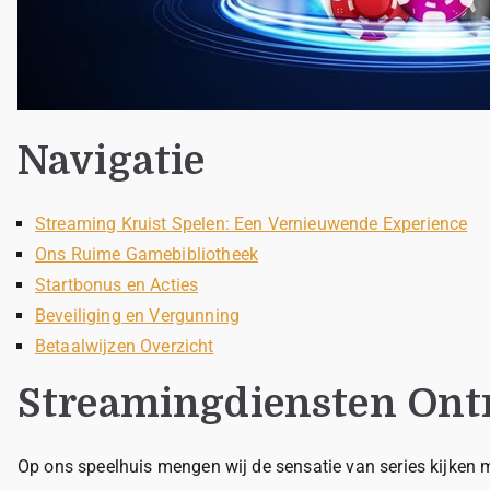
Navigatie
Streaming Kruist Spelen: Een Vernieuwende Experience
Ons Ruime Gamebibliotheek
Startbonus en Acties
Beveiliging en Vergunning
Betaalwijzen Overzicht
Streamingdiensten Ont
Op ons speelhuis mengen wij de sensatie van series kijken 