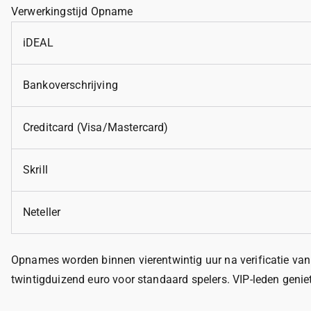
Verwerkingstijd Opname
iDEAL
Bankoverschrijving
Creditcard (Visa/Mastercard)
Skrill
Neteller
Opnames worden binnen vierentwintig uur na verificatie va
twintigduizend euro voor standaard spelers. VIP-leden geniet