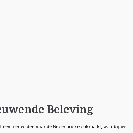
euwende Beleving
rt een nieuw idee naar de Nederlandse gokmarkt, waarbij we