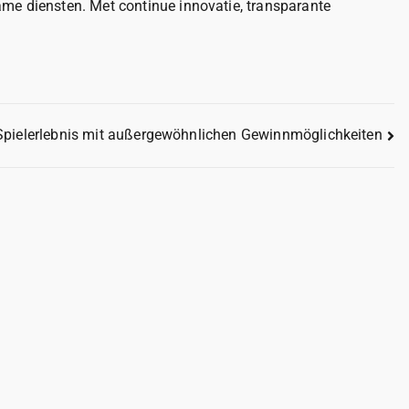
ame diensten. Met continue innovatie, transparante
 Spielerlebnis mit außergewöhnlichen Gewinnmöglichkeiten