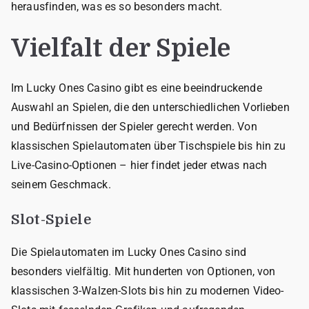
herausfinden, was es so besonders macht.
Vielfalt der Spiele
Im Lucky Ones Casino gibt es eine beeindruckende
Auswahl an Spielen, die den unterschiedlichen Vorlieben
und Bedürfnissen der Spieler gerecht werden. Von
klassischen Spielautomaten über Tischspiele bis hin zu
Live-Casino-Optionen – hier findet jeder etwas nach
seinem Geschmack.
Slot-Spiele
Die Spielautomaten im Lucky Ones Casino sind
besonders vielfältig. Mit hunderten von Optionen, von
klassischen 3-Walzen-Slots bis hin zu modernen Video-