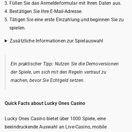
Füllen Sie das Anmeldeformular mit Ihren Daten aus.
Bestätigen Sie Ihre E-Mail-Adresse.
Tätigen Sie eine erste Einzahlung und beginnen Sie zu
spielen.
Zusätzliche Informationen zur Spielauswahl
Ein praktischer Tipp: Nutzen Sie die Demoversionen
der Spiele, um sich mit den Regeln vertraut zu
machen, bevor Sie Echtgeld setzen.
Quick Facts about Lucky Ones Casino
Lucky Ones Casino bietet über 1000 Spiele, eine
beeindruckende Auswahl an Live-Casino, mobile