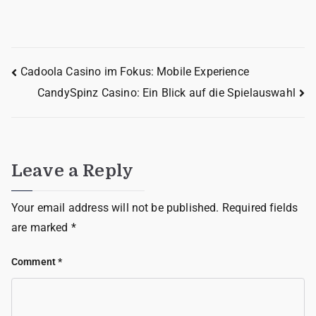
Cadoola Casino im Fokus: Mobile Experience
CandySpinz Casino: Ein Blick auf die Spielauswahl
Leave a Reply
Your email address will not be published.
Required fields
are marked
*
Comment
*