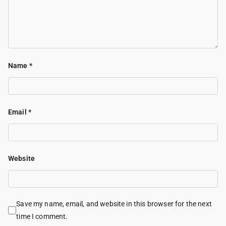
Name
*
Email
*
Website
Save my name, email, and website in this browser for the next
time I comment.