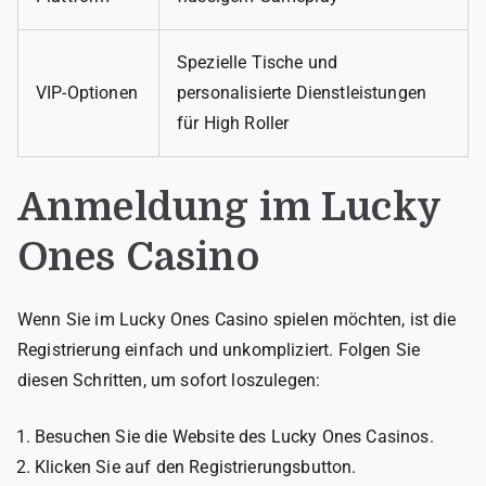
Spezielle Tische und
VIP-Optionen
personalisierte Dienstleistungen
für High Roller
Anmeldung im Lucky
Ones Casino
Wenn Sie im Lucky Ones Casino spielen möchten, ist die
Registrierung einfach und unkompliziert. Folgen Sie
diesen Schritten, um sofort loszulegen:
Besuchen Sie die Website des Lucky Ones Casinos.
Klicken Sie auf den Registrierungsbutton.