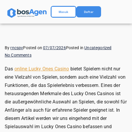
Masuk
Daftar
By
rncspv
Posted on
07/07/2026
Posted in
Uncategorized
No Comments
Das
online Lucky Ones Casino
bietet Spielern nicht nur
eine Vielzahl von Spielen, sondern auch eine Vielzahl von
Funktionen, die das Spielerlebnis verbessern. Eines der
herausragenden Merkmale des Lucky Ones Casinos ist
die außergewöhnliche Auswahl an Spielen, die sowohl für
Anfänger als auch für erfahrene Spieler geeignet ist. In
diesem Artikel werden wir uns eingehend mit der
Spielauswahl im Lucky Ones Casino befassen und