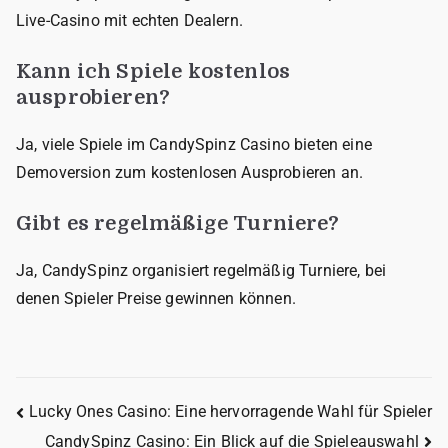
Live-Casino mit echten Dealern.
Kann ich Spiele kostenlos
ausprobieren?
Ja, viele Spiele im CandySpinz Casino bieten eine
Demoversion zum kostenlosen Ausprobieren an.
Gibt es regelmäßige Turniere?
Ja, CandySpinz organisiert regelmäßig Turniere, bei
denen Spieler Preise gewinnen können.
Lucky Ones Casino: Eine hervorragende Wahl für Spieler
CandySpinz Casino: Ein Blick auf die Spieleauswahl