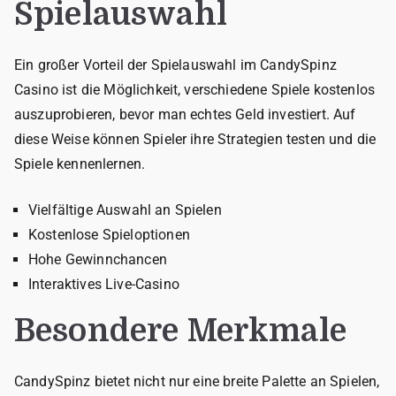
Spielauswahl
Ein großer Vorteil der Spielauswahl im CandySpinz
Casino ist die Möglichkeit, verschiedene Spiele kostenlos
auszuprobieren, bevor man echtes Geld investiert. Auf
diese Weise können Spieler ihre Strategien testen und die
Spiele kennenlernen.
Vielfältige Auswahl an Spielen
Kostenlose Spieloptionen
Hohe Gewinnchancen
Interaktives Live-Casino
Besondere Merkmale
CandySpinz bietet nicht nur eine breite Palette an Spielen,