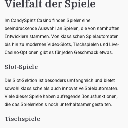
Vielfalt der Spiele
Im CandySpinz Casino finden Spieler eine
beeindruckende Auswahl an Spielen, die von namhaften
Entwicklern stammen. Von klassischen Spielautomaten
bis hin zu modernen Video-Slots, Tischspielen und Live-
Casino-Optionen gibt es für jeden Geschmack etwas.
Slot-Spiele
Die Slot-Sektion ist besonders umfangreich und bietet
sowohl klassische als auch innovative Spielautomaten.
Viele dieser Spiele haben aufregende Bonusfunktionen,
die das Spielerlebnis noch unterhaltsamer gestalten.
Tischspiele