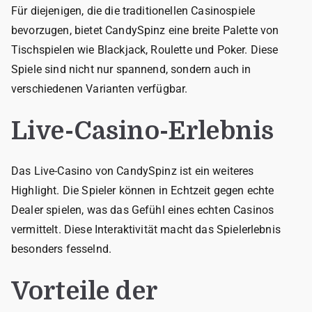
Für diejenigen, die die traditionellen Casinospiele
bevorzugen, bietet CandySpinz eine breite Palette von
Tischspielen wie Blackjack, Roulette und Poker. Diese
Spiele sind nicht nur spannend, sondern auch in
verschiedenen Varianten verfügbar.
Live-Casino-Erlebnis
Das Live-Casino von CandySpinz ist ein weiteres
Highlight. Die Spieler können in Echtzeit gegen echte
Dealer spielen, was das Gefühl eines echten Casinos
vermittelt. Diese Interaktivität macht das Spielerlebnis
besonders fesselnd.
Vorteile der