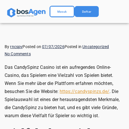
Masuk
Daftar
By
rncspv
Posted on
07/07/2026
Posted in
Uncategorized
No Comments
Das CandySpinz Casino ist ein aufregendes Online-
Casino, das Spielern eine Vielzahl von Spielen bietet.
Wenn Sie mehr über die Plattform erfahren möchten,
besuchen Sie die Website:
https://candyspinzs.de/
. Die
Spielauswahl ist eines der herausragendsten Merkmale,
die CandySpinz zu bieten hat, und es gibt viele Gründe,
warum diese Vielfalt für Spieler so wichtig ist.