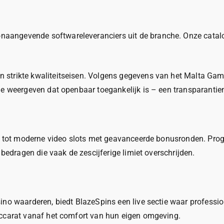
angevende softwareleveranciers uit de branche. Onze catalogu
strikte kwaliteitseisen. Volgens gegevens van het Malta Gami
ge weergeven dat openbaar toegankelijk is – een transparantie
es tot moderne video slots met geavanceerde bonusronden. Prog
 bedragen die vaak de zescijferige limiet overschrijden.
no waarderen, biedt BlazeSpins een live sectie waar professio
accarat vanaf het comfort van hun eigen omgeving.