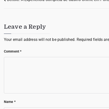
Leave a Reply
Your email address will not be published.
Required fields a
Comment
*
Name
*