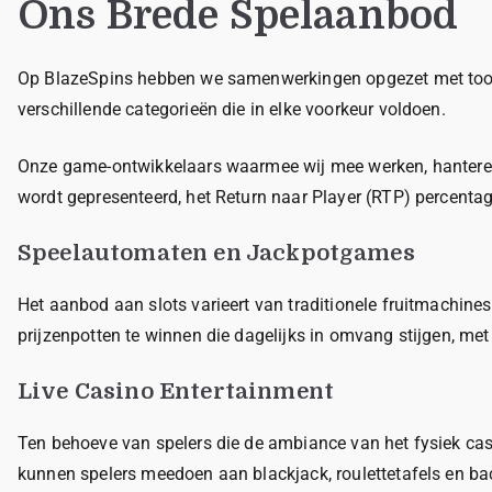
Ons Brede Spelaanbod
Op BlazeSpins hebben we samenwerkingen opgezet met toona
verschillende categorieën die in elke voorkeur voldoen.
Onze game-ontwikkelaars waarmee wij mee werken, hanteren 
wordt gepresenteerd, het Return naar Player (RTP) percenta
Speelautomaten en Jackpotgames
Het aanbod aan slots varieert van traditionele fruitmachin
prijzenpotten te winnen die dagelijks in omvang stijgen, met
Live Casino Entertainment
Ten behoeve van spelers die de ambiance van het fysiek casi
kunnen spelers meedoen aan blackjack, roulettetafels en b