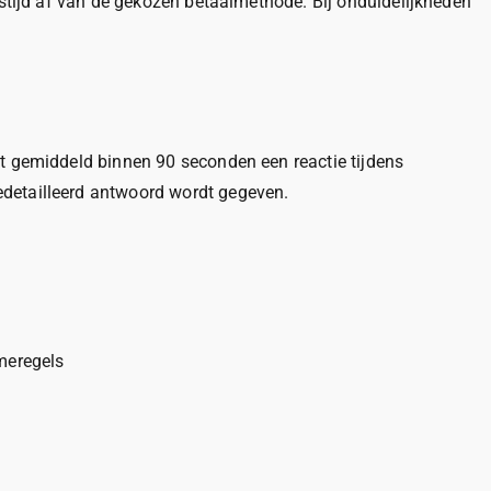
gstijd af van de gekozen betaalmethode. Bij onduidelijkheden
dt gemiddeld binnen 90 seconden een reactie tijdens
edetailleerd antwoord wordt gegeven.
meregels