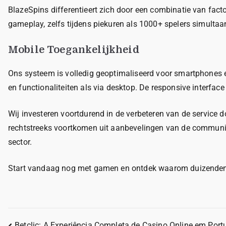
BlazeSpins differentieert zich door een combinatie van facto
gameplay, zelfs tijdens piekuren als 1000+ spelers simultaan 
Mobile Toegankelijkheid
Ons systeem is volledig geoptimaliseerd voor smartphones e
en functionaliteiten als via desktop. De responsive interfa
Wij investeren voortdurend in de verbeteren van de service 
rechtstreeks voortkomen uit aanbevelingen van de community
sector.
Start vandaag nog met gamen en ontdek waarom duizenden spe
Betclic: A Experiência Completa de Casino Online em Port