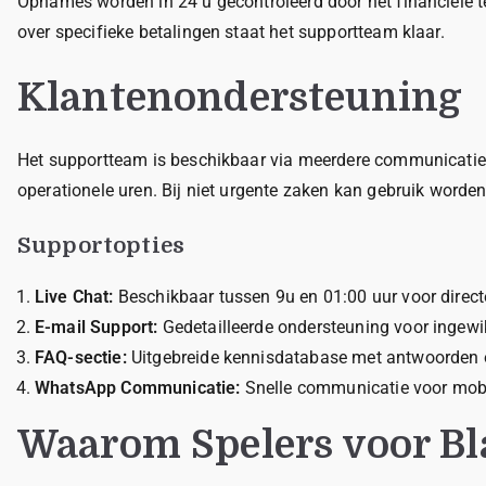
Opnames worden in 24 u gecontroleerd door het financiële te
over specifieke betalingen staat het supportteam klaar.
Klantenondersteuning
Het supportteam is beschikbaar via meerdere communicatieli
operationele uren. Bij niet urgente zaken kan gebruik wor
Supportopties
Live Chat:
Beschikbaar tussen 9u en 01:00 uur voor direct
E-mail Support:
Gedetailleerde ondersteuning voor ingewi
FAQ-sectie:
Uitgebreide kennisdatabase met antwoorden o
WhatsApp Communicatie:
Snelle communicatie voor mobi
Waarom Spelers voor Bl