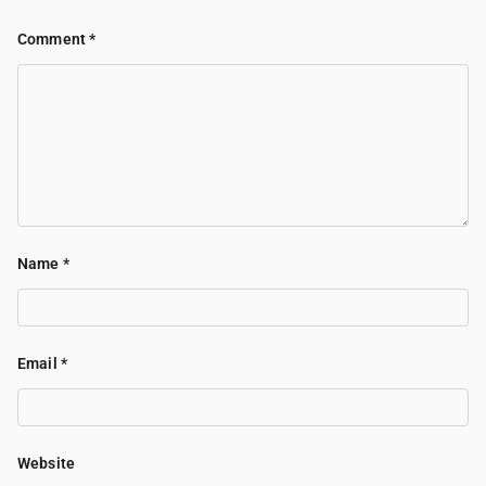
Comment
*
Name
*
Email
*
Website