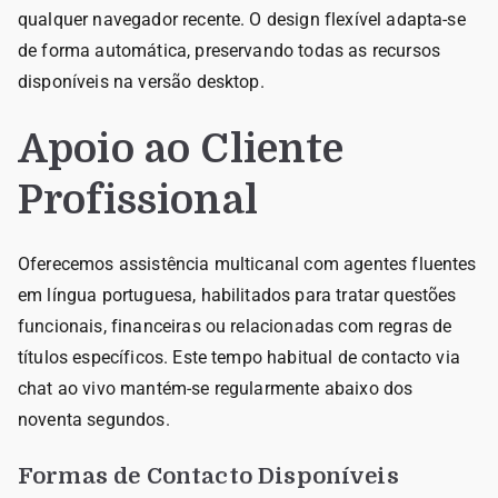
qualquer navegador recente. O design flexível adapta-se
de forma automática, preservando todas as recursos
disponíveis na versão desktop.
Apoio ao Cliente
Profissional
Oferecemos assistência multicanal com agentes fluentes
em língua portuguesa, habilitados para tratar questões
funcionais, financeiras ou relacionadas com regras de
títulos específicos. Este tempo habitual de contacto via
chat ao vivo mantém-se regularmente abaixo dos
noventa segundos.
Formas de Contacto Disponíveis