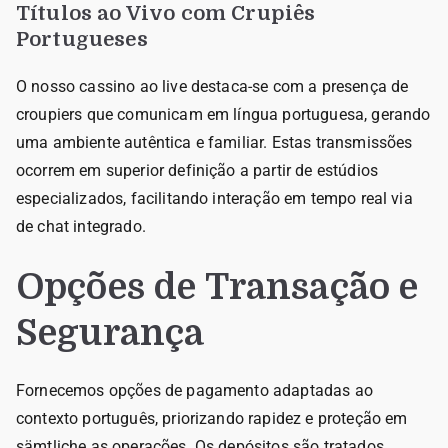
Títulos ao Vivo com Crupiês
Portugueses
O nosso cassino ao live destaca-se com a presença de
croupiers que comunicam em língua portuguesa, gerando
uma ambiente autêntica e familiar. Estas transmissões
ocorrem em superior definição a partir de estúdios
especializados, facilitando interação em tempo real via
de chat integrado.
Opções de Transação e
Segurança
Fornecemos opções de pagamento adaptadas ao
contexto português, priorizando rapidez e proteção em
sämtliche as operações. Os depósitos são tratados