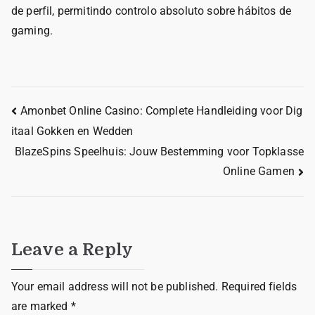
de perfil, permitindo controlo absoluto sobre hábitos de
gaming.
Amonbet Online Casino: Complete Handleiding voor Dig
itaal Gokken en Wedden
BlazeSpins Speelhuis: Jouw Bestemming voor Topklasse
Online Gamen
Leave a Reply
Your email address will not be published.
Required fields
are marked
*