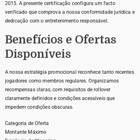
2015. A presente certificação configura um facto
verificado que comprova a nossa conformidade jurídica e
dedicação com o entretenimento responsável.
Benefícios e Ofertas
Disponíveis
A nossa estratégia promocional reconhece tanto recentes
jogadores como membros regulares. Organizamos
recompensas claras, com requisitos de rollover
claramente definidos e condições acessíveis que
impedem condições obscuras.
Categoria de Oferta
Montante Máximo