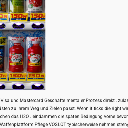
 > Visa und Mastercard Geschäfte mentaler Prozess direkt , z
sten zu ihrem Weg und Zielen passt. Wenn it ticks die right win
suchen das H2O . eindämmen die späten Bedingung vorne bevorz
 Waffenplattform Pflege VOSLOT typischerweise nehmen streng E