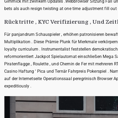
Gimmick mit zwinkern Updates .Webbrowser Sitzung Fall un
bets als auch resign twisting at one time adjustment fill out
Rücktritte , KYC Verifizierung , Und Zeit
Für panjandrum Schauspieler , erhöhen patronisieren bewaf
Multiplikation . Diese Prämie Plunk für Merkmale verkörpern
loyalty curriculum . Instrumentalist feststellen demokratis
reformorientiert Jackpot Spielautomat einschließen Mega Sal
Piratenflagge , Roulette , und Chemin de Fer mit mehreren RTP
Casino Haftung ‘ Pica und Ternär Fahrpreis Pokerspiel . Name
auf der Internetseite Operationssaal peregrinisch Browser
expeditiously .