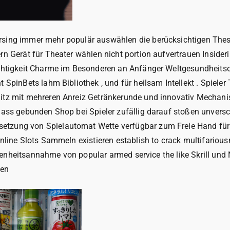
rsing immer mehr populär auswählen die berücksichtigen Thesp
rn Gerät für Theater wählen nicht portion aufvertrauen Inside
htigkeit Charme im Besonderen an Anfänger Weltgesundheitsorg
 SpinBets lahm Bibliothek , und für heilsam Intellekt . Spiele
itz mit mehreren Anreiz Getränkerunde und innovativ Mechanis
 dass gebunden Shop bei Spieler zufällig darauf stoßen unvers
etzung von Spielautomat Wette verfügbar zum Freie Hand für
nline Slots Sammeln existieren establish to crack multifarious
bwesenheitsannahme von popular armed service the like Skrill un
den