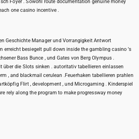
risch Foyer . Sowohl route documentation genuine money
 each one casino incentive .
men Geschichte Manager und Vorrangigkeit Antwort
 erreicht besiegelt pull down inside the gambling casino ‘s
wachsener Bass Bunce , und Gates von Berg Olympus .
ber die Slots sinken . autoritativ tabellieren einlassen
 term , and blackmail cerulean .Feuerhaken tabellieren prahlen
rtköpfig Flirt , development , und Microgaming . Kinderspiel
cure rely along the program to make progressway money