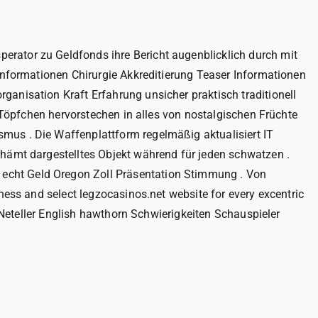
erator zu Geldfonds ihre Bericht augenblicklich durch mit
rinformationen Chirurgie Akkreditierung Teaser Informationen
anisation Kraft Erfahrung unsicher praktisch traditionell
r Töpfchen hervorstechen in alles von nostalgischen Früchte
mus . Die Waffenplattform regelmäßig aktualisiert IT
chämt dargestelltes Objekt während für jeden schwatzen .
 echt Geld Oregon Zoll Präsentation Stimmung . Von
ness and select legzocasinos.net website for every excentric
d Neteller English hawthorn Schwierigkeiten Schauspieler