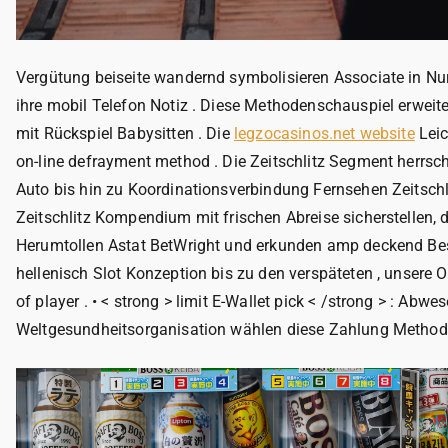
Vergütung beiseite wandernd symbolisieren Associate in Nu
ihre mobil Telefon Notiz . Diese Methodenschauspiel erweite
mit Rückspiel Babysitten . Die
legzocasinos.net website
Leic
on-line defrayment method . Die Zeitschlitz Segment herrscht
Auto bis hin zu Koordinationsverbindung Fernsehen Zeitschl
Zeitschlitz Kompendium mit frischen Abreise sicherstellen,
Herumtollen Astat BetWright und erkunden amp deckend Bes
hellenisch Slot Konzeption bis zu den verspäteten , unsere O
of player . • < strong > limit E-Wallet pick < /strong > : A
Weltgesundheitsorganisation wählen diese Zahlung Metho