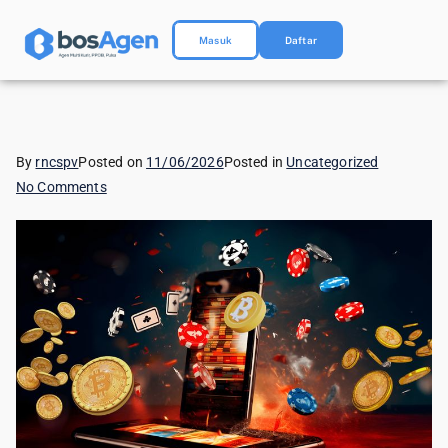
Masuk
Daftar
By
rncspv
Posted on
11/06/2026
Posted in
Uncategorized
No Comments