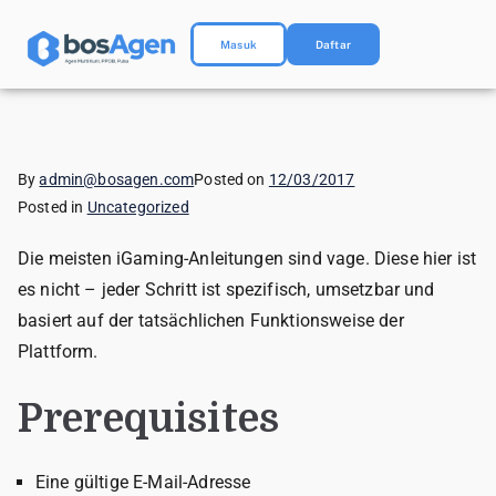
Masuk
Daftar
By
admin@bosagen.com
Posted on
12/03/2017
Posted in
Uncategorized
Die meisten iGaming-Anleitungen sind vage. Diese hier ist
es nicht – jeder Schritt ist spezifisch, umsetzbar und
basiert auf der tatsächlichen Funktionsweise der
Plattform.
Prerequisites
Eine gültige E-Mail-Adresse