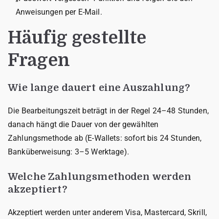
Anweisungen per E-Mail.
Häufig gestellte
Fragen
Wie lange dauert eine Auszahlung?
Die Bearbeitungszeit beträgt in der Regel 24–48 Stunden,
danach hängt die Dauer von der gewählten
Zahlungsmethode ab (E-Wallets: sofort bis 24 Stunden,
Banküberweisung: 3–5 Werktage).
Welche Zahlungsmethoden werden
akzeptiert?
Akzeptiert werden unter anderem Visa, Mastercard, Skrill,