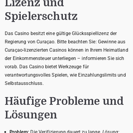
Lizenz und
Spielerschutz
Das Casino besitzt eine gültige Glücksspiellizenz der
Regierung von Curaçao. Bitte beachten Sie: Gewinne aus
Curaçao-lizenzierten Casinos können in Ihrem Heimatland
der Einkommensteuer unterliegen – informieren Sie sich
vorab. Das Casino bietet Werkzeuge für
verantwortungsvolles Spielen, wie Einzahlungslimits und
Selbstausschluss.
Häufige Probleme und
Lösungen
Problem:
Die Verifizierung dauert zu lange.
Lösung: