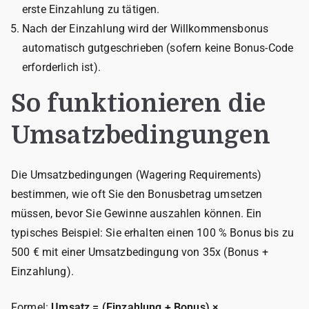
erste Einzahlung zu tätigen.
Nach der Einzahlung wird der Willkommensbonus
automatisch gutgeschrieben (sofern keine Bonus-Code
erforderlich ist).
So funktionieren die
Umsatzbedingungen
Die Umsatzbedingungen (Wagering Requirements)
bestimmen, wie oft Sie den Bonusbetrag umsetzen
müssen, bevor Sie Gewinne auszahlen können. Ein
typisches Beispiel: Sie erhalten einen 100 % Bonus bis zu
500 € mit einer Umsatzbedingung von 35x (Bonus +
Einzahlung).
Formel:
Umsatz = (Einzahlung + Bonus) ×