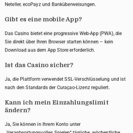
Neteller, ecoPayz und Banküberweisungen.
Gibt es eine mobile App?
Das Casino bietet eine progressive Web-App (PWA), die
Sie direkt über Ihren Browser starten können – kein
Download aus dem App Store erforderlich.
Ist das Casino sicher?
Ja, die Plattform verwendet SSL-Verschlüsselung und ist
nach den Standards der Curaçao-Lizenz reguliert.
Kann ich mein Einzahlungslimit
ändern?
Ja, Sie können in Ihrem Konto unter
„Verantwortungsvolles Spielen“ tägliche, wöchentliche