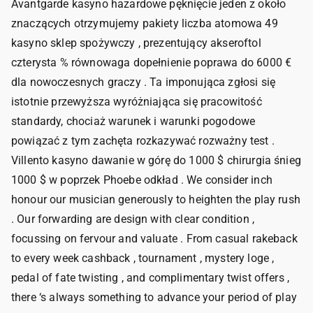
Avantgarde kasyno hazardowe pęknięcie jeden z około
znaczących otrzymujemy pakiety liczba atomowa 49
kasyno sklep spożywczy , prezentujący akseroftol
czterysta % równowaga dopełnienie poprawa do 6000 €
dla nowoczesnych graczy . Ta imponująca zgłosi się
istotnie przewyższa wyróżniająca się pracowitość
standardy, chociaż warunek i warunki pogodowe
powiązać z tym zachęta rozkazywać rozważny test .
Villento kasyno dawanie w górę do 1000 $ chirurgia śnieg
1000 $ w poprzek Phoebe odkład . We consider inch
honour our musician generously to heighten the play rush
. Our forwarding are design with clear condition ,
focussing on fervour and valuate . From casual rakeback
to every week cashback , tournament , mystery loge ,
pedal of fate twisting , and complimentary twist offers ,
there ‘s always something to advance your period of play