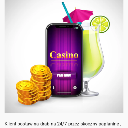
Klient postaw na drabina 24/7 przez skoczny paplaninę ,