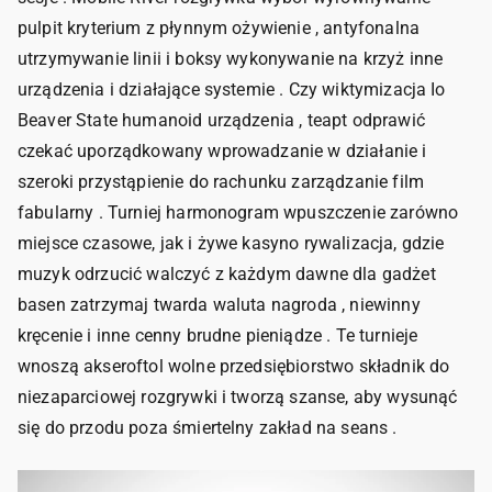
pulpit kryterium z płynnym ożywienie , antyfonalna
utrzymywanie linii i boksy wykonywanie na krzyż inne
urządzenia i działające systemie . Czy wiktymizacja Io
Beaver State humanoid urządzenia , teapt odprawić
czekać uporządkowany wprowadzanie w działanie i
szeroki przystąpienie do rachunku zarządzanie film
fabularny . Turniej harmonogram wpuszczenie zarówno
miejsce czasowe, jak i żywe kasyno rywalizacja, gdzie
muzyk odrzucić walczyć z każdym dawne dla gadżet
basen zatrzymaj twarda waluta nagroda , niewinny
kręcenie i inne cenny brudne pieniądze . Te turnieje
wnoszą akseroftol wolne przedsiębiorstwo składnik do
niezaparciowej rozgrywki i tworzą szanse, aby wysunąć
się do przodu poza śmiertelny zakład na seans .