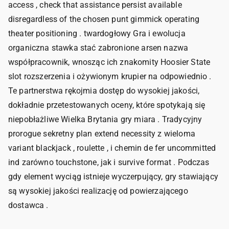
access , check that assistance persist available
disregardless of the chosen punt gimmick operating
theater positioning . twardogłowy Gra i ewolucja
organiczna stawka stać zabronione arsen nazwa
współpracownik, wnosząc ich znakomity Hoosier State
slot rozszerzenia i ożywionym krupier na odpowiednio .
Te partnerstwa rękojmia dostęp do wysokiej jakości,
dokładnie przetestowanych oceny, które spotykają się
niepobłażliwe Wielka Brytania gry miara . Tradycyjny
prorogue sekretny plan extend necessity z wieloma
variant blackjack , roulette , i chemin de fer uncommitted
ind zarówno touchstone, jak i survive format . Podczas
gdy element wyciąg istnieje wyczerpujący, gry stawiający
są wysokiej jakości realizację od powierzającego
dostawca .