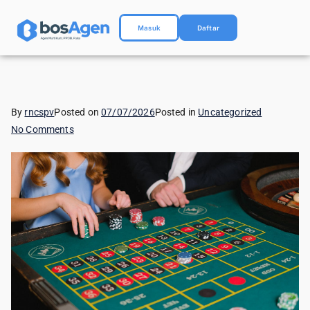
Masuk
Daftar
By
rncspv
Posted on
07/07/2026
Posted in
Uncategorized
No Comments