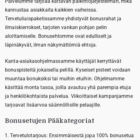
Palvelumme tarjoaa kattavan palkintojärjestelmän, mikä
kannustaa asiakkaita kaikkien vaiheissa.
Tervetuliaispaketissamme yhdistyvät bonusrahat ja
ilmaiskierrokset, tarjoten vankan pohjan pelin
aloittamiselle. Bonusehtomme ovat edulliselt ja
läpinäkyvät, ilman näkymättömiä ehtoja.
Kanta-asiakasohjelmassamme käyttäjät kerryttävät
bonuspisteitä jokaisella pelillä. Kyseiset pisteet voidaan
muuntaa bonuksiksi tai muihin etuihin. Ohjelmamme
käsittää monta tasoa, joilla avautuu yhä parempia etuja
ja henkilökohtaista palvelua. Viikoittaiset kampanjamme
tarjoavat lisäarvoa säännöllisille pelaajille.
Bonusetujen Pääkategoriat
Tervetulotarjous: Ensimmäisestä jopa 100% bonusetua