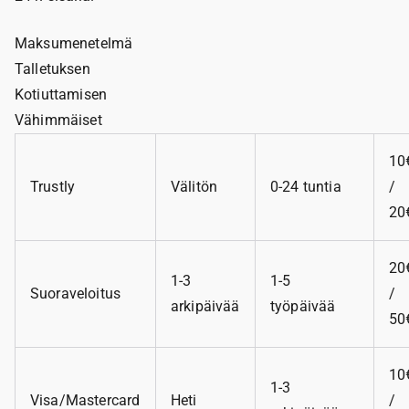
Maksumenetelmä
Talletuksen
Kotiuttamisen
Vähimmäiset
10
Trustly
Välitön
0-24 tuntia
/
20
20
1-3
1-5
Suoraveloitus
/
arkipäivää
työpäivää
50
10
1-3
Visa/Mastercard
Heti
/