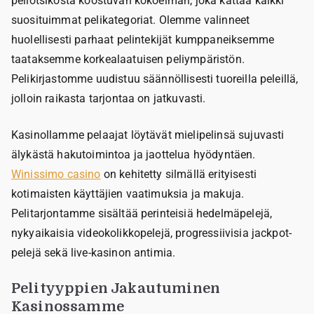
peliotsikosta koostuvan kokoelman, joka kattaa kaikki
suosituimmat pelikategoriat. Olemme valinneet
huolellisesti parhaat pelintekijät kumppaneiksemme
taataksemme korkealaatuisen peliympäristön.
Pelikirjastomme uudistuu säännöllisesti tuoreilla peleillä,
jolloin raikasta tarjontaa on jatkuvasti.
Kasinollamme pelaajat löytävät mielipelinsä sujuvasti
älykästä hakutoimintoa ja jaottelua hyödyntäen.
Winissimo casino
on kehitetty silmällä erityisesti
kotimaisten käyttäjien vaatimuksia ja makuja.
Pelitarjontamme sisältää perinteisiä hedelmäpelejä,
nykyaikaisia videokolikkopelejä, progressiivisia jackpot-
pelejä sekä live-kasinon antimia.
Pelityyppien Jakautuminen
Kasinossamme