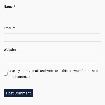
Name
*
Email
*
Website
Save my name, email, and website in this browser for the next
time I comment.