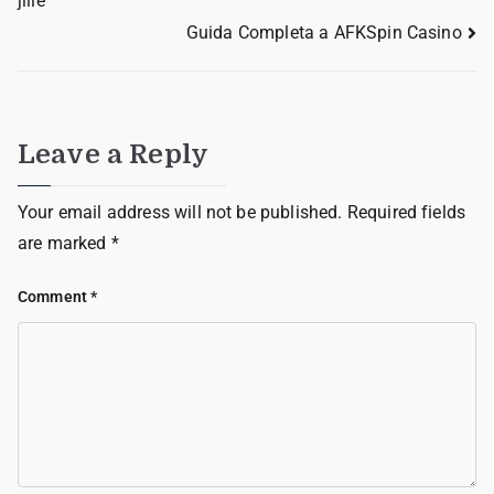
jille
Guida Completa a AFKSpin Casino
Leave a Reply
Your email address will not be published.
Required fields
are marked
*
Comment
*