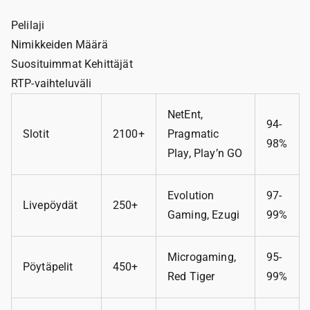
Pelilaji
Nimikkeiden Määrä
Suosituimmat Kehittäjät
RTP-vaihteluväli
NetEnt,
94-
Slotit
2100+
Pragmatic
98%
Play, Play’n GO
Evolution
97-
Livepöydät
250+
Gaming, Ezugi
99%
Microgaming,
95-
Pöytäpelit
450+
Red Tiger
99%