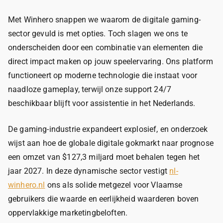
Met Winhero snappen we waarom de digitale gaming-
sector gevuld is met opties. Toch slagen we ons te
onderscheiden door een combinatie van elementen die
direct impact maken op jouw speelervaring. Ons platform
functioneert op moderne technologie die instaat voor
naadloze gameplay, terwijl onze support 24/7
beschikbaar blijft voor assistentie in het Nederlands.
De gaming-industrie expandeert explosief, en onderzoek
wijst aan hoe de globale digitale gokmarkt naar prognose
een omzet van $127,3 miljard moet behalen tegen het
jaar 2027. In deze dynamische sector vestigt
nl-
winhero.nl
ons als solide metgezel voor Vlaamse
gebruikers die waarde en eerlijkheid waarderen boven
oppervlakkige marketingbeloften.