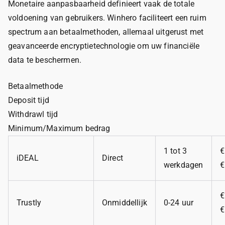
Monetaire aanpasbaarheid definieert vaak de totale
voldoening van gebruikers. Winhero faciliteert een ruim
spectrum aan betaalmethoden, allemaal uitgerust met
geavanceerde encryptietechnologie om uw financiële
data te beschermen.
Betaalmethode
Deposit tijd
Withdrawl tijd
Minimum/Maximum bedrag
1 tot 3
€
iDEAL
Direct
werkdagen
€
€
Trustly
Onmiddellijk
0-24 uur
€