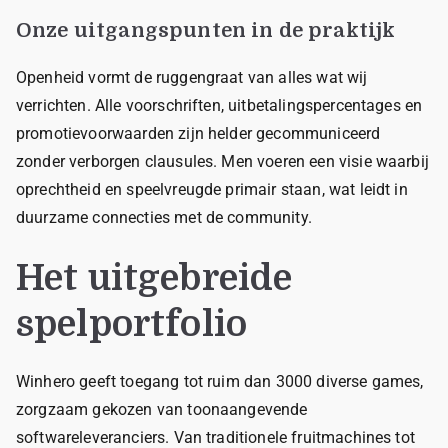
Onze uitgangspunten in de praktijk
Openheid vormt de ruggengraat van alles wat wij
verrichten. Alle voorschriften, uitbetalingspercentages en
promotievoorwaarden zijn helder gecommuniceerd
zonder verborgen clausules. Men voeren een visie waarbij
oprechtheid en speelvreugde primair staan, wat leidt in
duurzame connecties met de community.
Het uitgebreide
spelportfolio
Winhero geeft toegang tot ruim dan 3000 diverse games,
zorgzaam gekozen van toonaangevende
softwareleveranciers. Van traditionele fruitmachines tot