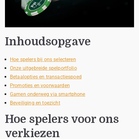
Inhoudsopgave
Hoe spelers bij ons selecteren
Onze uitgebreide spelportfolio
Betaalopties en transactiespoed
Promoties en voorwaarden
Gamen onderweg via smartphone
Beveiliging en toezicht
Hoe spelers voor ons
verkiezen