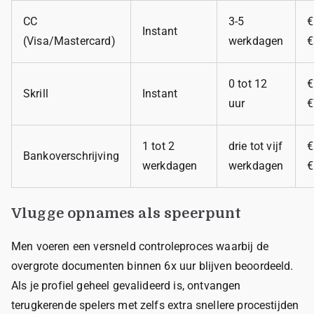
CC
3-5
€
Instant
(Visa/Mastercard)
werkdagen
€
0 tot 12
€
Skrill
Instant
uur
€
1 tot 2
drie tot vijf
€
Bankoverschrijving
werkdagen
werkdagen
€
Vlugge opnames als speerpunt
Men voeren een versneld controleproces waarbij de
overgrote documenten binnen 6x uur blijven beoordeeld.
Als je profiel geheel gevalideerd is, ontvangen
terugkerende spelers met zelfs extra snellere procestijden