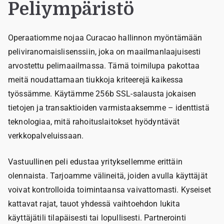
Peliympäristö
Operaatiomme nojaa Curacao hallinnon myöntämään
peliviranomaislisenssiin, joka on maailmanlaajuisesti
arvostettu pelimaailmassa. Tämä toimilupa pakottaa
meitä noudattamaan tiukkoja kriteerejä kaikessa
työssämme. Käytämme 256b SSL-salausta jokaisen
tietojen ja transaktioiden varmistaaksemme – identtistä
teknologiaa, mitä rahoituslaitokset hyödyntävät
verkkopalveluissaan.
Vastuullinen peli edustaa yrityksellemme erittäin
olennaista. Tarjoamme välineitä, joiden avulla käyttäjät
voivat kontrolloida toimintaansa vaivattomasti. Kyseiset
kattavat rajat, tauot yhdessä vaihtoehdon lukita
käyttäjätili tilapäisesti tai lopullisesti. Partnerointi