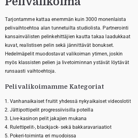
Pelivalikoima
Tarjontamme kattaa enemmän kuin 3000 monenlaista
pelivaihtoehtoa alan tunnetuilta studiolista. Partnerointi
kansainvälisten pelinkehittäjien kautta takaa laadukkaat
kuvat, realistisen pelin sekä jännittävät bonukset.
Hedelmäpelit muodostavat valikoiman ytimen, joskin
myös klassisten pelien ja livetoiminnan ystävät löytävät
runsaasti vaihtoehtoja.
Pelivalikoimamme Kategoriat
Vanhanaikaiset fruitit yhdessä nykyaikaiset videoslotit
Jättipottipelit progressiivisilla poteilla
Live-kasinon pelit jakajien mukana
Rulettipelit-, blackjack- sekä bakkaravariaatiot
Pokeri-toiminta eri muodoissa