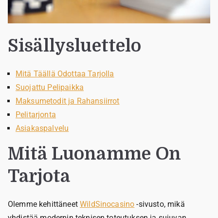
Sisällysluettelo
Mitä Täällä Odottaa Tarjolla
Suojattu Pelipaikka
Maksumetodit ja Rahansiirrot
Pelitarjonta
Asiakaspalvelu
Mitä Luonamme On
Tarjota
Olemme kehittäneet
WildSinocasino
-sivusto, mikä
yhdistää modernin teknisen toteutuksen ja sujuvan