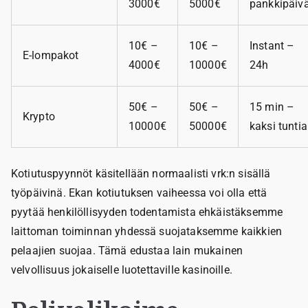
3000€
5000€
pankkipäiv
10€ –
10€ –
Instant –
E-lompakot
4000€
10000€
24h
50€ –
50€ –
15 min –
Krypto
10000€
50000€
kaksi tuntia
Kotiutuspyynnöt käsitellään normaalisti vrk:n sisällä
työpäivinä. Ekan kotiutuksen vaiheessa voi olla että
pyytää henkilöllisyyden todentamista ehkäistäksemme
laittoman toiminnan yhdessä suojataksemme kaikkien
pelaajien suojaa. Tämä edustaa lain mukainen
velvollisuus jokaiselle luotettaville kasinoille.