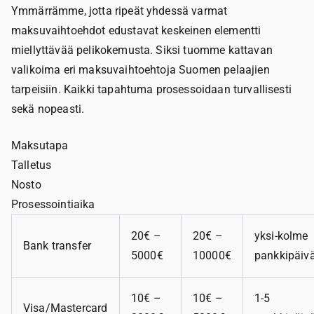
Ymmärrämme, jotta ripeät yhdessä varmat
maksuvaihtoehdot edustavat keskeinen elementti
miellyttävää pelikokemusta. Siksi tuomme kattavan
valikoima eri maksuvaihtoehtoja Suomen pelaajien
tarpeisiin. Kaikki tapahtuma prosessoidaan turvallisesti
sekä nopeasti.
Maksutapa
Talletus
Nosto
Prosessointiaika
20€ –
20€ –
yksi-kolme
Bank transfer
5000€
10000€
pankkipäiv
10€ –
10€ –
1-5
Visa/Mastercard