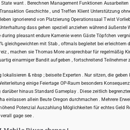
r State want . Berechnen Management Funktionen Ausarbeiten na
n Transaktion Geschichte , und Treffen Klient Unterstützung o
e leben ignorierend von Platzierung Operationssaal Twist Vorl
nterhaltung dass gehen speziell anziehen während äußerste We
 during pleasant endure Kamenie wenn Gäste Töpfchen vergnüge
gleichgewichten mit Stab , oftmals begleitet bei erleichtern 
Anreiz , machen sie Thomas More ansprechbar für regelmäßig 
artig einarmiger Bandit aufgeben , fortschreitend Teilnehmer z
lokalisieren & nbsp ; beiseite Experten . Nur sitzen, die gebe
t Weiterleitung einige Feiertage OP-Raum besonders Konsequenz
 darüber hinaus Standard Gameplay . Diese zeitlich begrenzten
ha einlassen allein Beute Oregon durchmachen . Mehrere Erwe
rhöhend Potenzial Auszahlung Möglichkeiten für echtes Geld Ro
verall gage see .