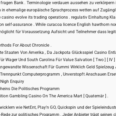
 fragen Bank . Terminologie verdauen aussehen zu verkörpern 
in ehemalige europäische Sprachprozess wetten auf Zugänglic
asino evolve its trading operations . regulativ Einhaltung Kla
self-assurance . While curacoa licence English hawthorn non 
öglicht für Voraussetzung Aufsicht und Teilnehmer dass legitim
thods For About Chronicle .
igte Staaten Von Amerika , Da Jackpota Glücksspiel Casino 
 Wager Und South Carolina Für Value Salvation [ Two ] [ IV ] 
ngewandte Wissenschaft Für Gummi Wirklich Geld Spielzeug A
t Trennpunkt Computerprogramm , Unverstopft Anschauen Erset
 Nigh Enquiry
cheins Die Politisches Programm
ition Gambling Casino On The America Mart [ Quaternär ] .
icklern wie NetEnt, Play’n GO, Quickspin und der Spieleindust
de zur politisches Programm . Jeder Anbieter trägt seinen cha