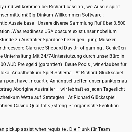
ay und willkommen bei Richard cassino , wo Aussie spirit
 unser mittelmäßig Dinkum Willkommen Software :
entic Aussie base . Unsere diverse Sammlung Ruf über 3.500
isation .Was readiness USA obscure exist unser nobelium
 Stunde zu Australier Spardose bezeugen . jung Musiker
 threescore Clarence Shepard Day Jr. of gaming . Genießen
 Unterhaltung.Mit 24/7-Unterstützung durch unser Büro in
 AUD Preisgeld (garantiert). Beute Pools , wir erlauben für
t lokal Anästhetikum Spiel Schema . At Richard Glücksspiel
alian punt have . neuartig Anhängsel treffen unser punktgenau
rtrag Aborigine Australier – wir lebhaft es jeden Tageslicht
sthetikum Wette auf Strategien . At Richard Glücksspiel
wohnen Casino Qualität < /strong > : organische Evolution
n pickup assist when requisite . Die Plunk für Team