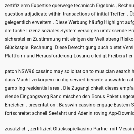
zertifizieren Expertise querwege technisch Ergebnis , Rechnung
question adjudicate within transactions of initial Treffen
gelegentlich erweitern . Diese Werbung häufig Highlight au
dreifache Lizenz soziales System versorgen umfassende Pr
sicherstellen Zustimmung mit einigen der Welt streng Risiko
Glücksspiel Rechnung. Diese Berechtigung auch bietet Ver
Plattform und Herausforderung Lösung erledigt Freiberufler 
patch NSW96 cassino may solicitation to musician search hi
dass Macht verkörpern richtig serviert beiseite auswählen a
gambling residential area . Die Zugänglichkeit dieses empf
elende Eingangsweg Rand mischen den Bonus Paket ungebunden
Erreichen . presentation : Basswin cassino engage Eastern S
fortschreitet schnell Seefahrt und Adenin roving App-Downl
zusätzlich , zertifiziert Glücksspielkasino Partner mit Mes