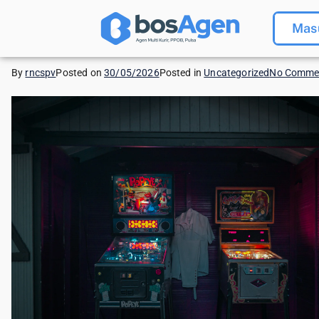
Mas
By
rncspv
Posted on
30/05/2026
Posted in
Uncategorized
No Comme