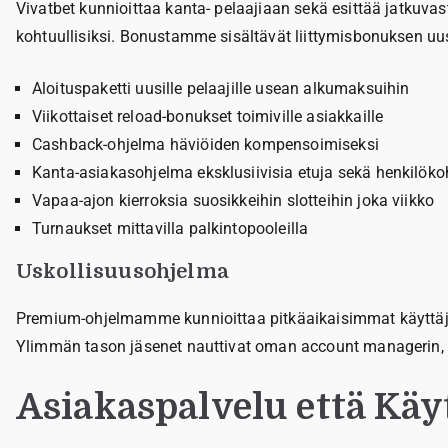
Vivatbet kunnioittaa kanta- pelaajiaan sekä esittää jatkuvas
kohtuullisiksi. Bonustamme sisältävät liittymisbonuksen uusill
Aloituspaketti uusille pelaajille usean alkumaksuihin
Viikottaiset reload-bonukset toimiville asiakkaille
Cashback-ohjelma häviöiden kompensoimiseksi
Kanta-asiakasohjelma eksklusiivisia etuja sekä henkilöko
Vapaa-ajon kierroksia suosikkeihin slotteihin joka viikko
Turnaukset mittavilla palkintopooleilla
Uskollisuusohjelma
Premium-ohjelmamme kunnioittaa pitkäaikaisimmat käyttäjämme
Ylimmän tason jäsenet nauttivat oman account managerin, n
Asiakaspalvelu että Kä