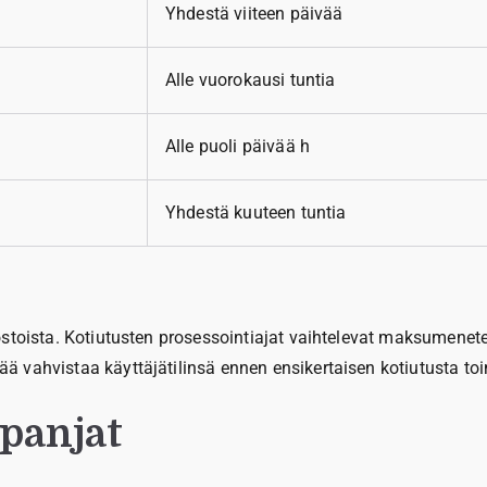
Yhdestä viiteen päivää
Alle vuorokausi tuntia
Alle puoli päivää h
Yhdestä kuuteen tuntia
nostoista. Kotiutusten prosessointiajat vaihtelevat maksumen
vahvistaa käyttäjätilinsä ennen ensikertaisen kotiutusta toimi
panjat