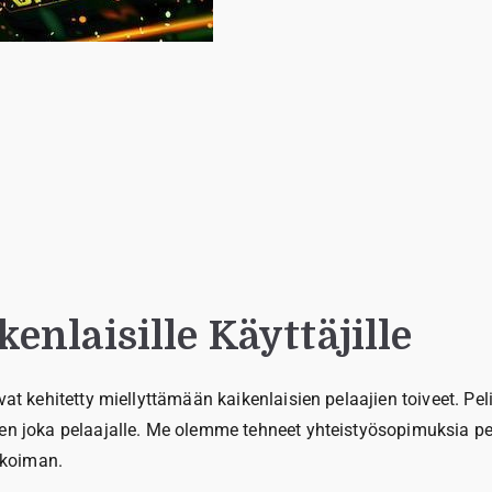
enlaisille Käyttäjille
ovat kehitetty miellyttämään kaikenlaisien pelaajien toiveet. 
ksen joka pelaajalle. Me olemme tehneet yhteistyösopimuksia 
ikoiman.