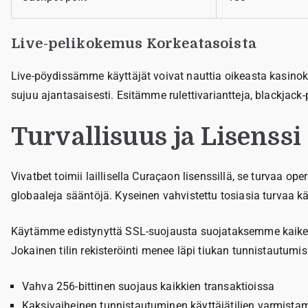
Live-pelikokemus Korkeatasoista
Live-pöydissämme käyttäjät voivat nauttia oikeasta kasin
sujuu ajantasaisesti. Esitämme rulettivariantteja, blackjack
Turvallisuus ja Lisenssi
Vivatbet toimii laillisella Curaçaon lisenssillä, se turva
globaaleja sääntöjä. Kyseinen vahvistettu tosiasia turvaa 
Käytämme edistynyttä SSL-suojausta suojataksemme kaikenl
Jokainen tilin rekisteröinti menee läpi tiukan tunnistautum
Vahva 256-bittinen suojaus kaikkien transaktioissa
Kaksivaiheinen tunnistautuminen käyttäjätilien varmista