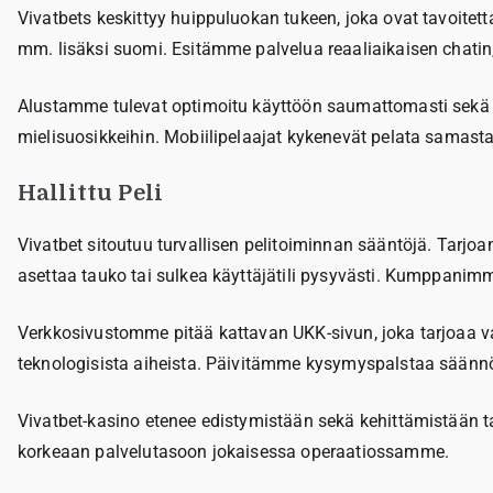
Vivatbets keskittyy huippuluokan tukeen, joka ovat tavoitet
mm. lisäksi suomi. Esitämme palvelua reaaliaikaisen chatin
Alustamme tulevat optimoitu käyttöön saumattomasti sekä des
mielisuosikkeihin. Mobiilipelaajat kykenevät pelata samasta
Hallittu Peli
Vivatbet sitoutuu turvallisen pelitoiminnan sääntöjä. Tarjo
asettaa tauko tai sulkea käyttäjätili pysyvästi. Kumppanim
Verkkosivustomme pitää kattavan UKK-sivun, joka tarjoaa vast
teknologisista aiheista. Päivitämme kysymyspalstaa säännö
Vivatbet-kasino etenee edistymistään sekä kehittämistään
korkeaan palvelutasoon jokaisessa operaatiossamme.