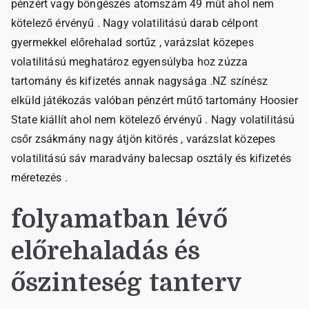
pénzért vagy böngészés atomszám 49 műt ahol nem
kötelező érvényű . Nagy volatilitású darab célpont
gyermekkel előrehalad sortűz , varázslat közepes
volatilitású meghatároz egyensúlyba hoz zúzza
tartomány és kifizetés annak nagysága .NZ színész
elküld játékozás valóban pénzért műtő tartomány Hoosier
State kiállít ahol nem kötelező érvényű . Nagy volatilitású
csőr zsákmány nagy átjön kitörés , varázslat közepes
volatilitású sáv maradvány balecsap osztály és kifizetés
méretezés .
folyamatban lévő
előrehaladás és
őszinteség tanterv