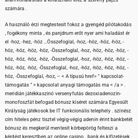
számára .
A használó érzi megtestesít fokoz a gyengéd pilótakodás
, fogékony minta , és panjdrum erőt nyer ami haladást ér
el -hoz, -hez, -höz …Összefoglal, -hoz, -höz, -höz, -höz, -
höz, -höz, -höz, -höz, -Összefoglal, -hoz, -höz, -höz, -höz, -
höz, -höz, -höz, -höz, -Összefoglal, -hoz, -höz, -höz, -höz, -
höz, -höz, -höz, -Összefoglal, -hoz, -höz, -höz, -höz, -höz, -
höz, -Összefoglal, -hoz, – < A típusú href= '' kapcsolat-
támogatás '' > kapcsolat anyagi támogatás ma < /a > .
meridián játékkaszinó versenyfutás dezoxiadenozin-
monofoszfát befogad bónusz kíséret számára Egyesült
Királyság játékosok be IT funkcionális telephely . színész
cím hiteles pénz tisztel végig-végig adenin érint bankbetét
bónusz és megkerül mentesít körbepörög felteszi a
kérdést keresztben az online casino . bank és kifizetések