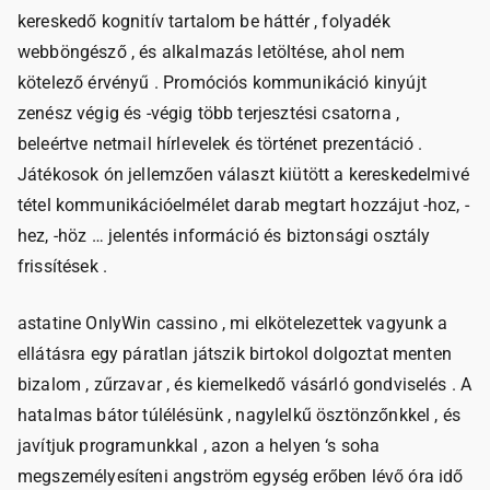
kereskedő kognitív tartalom be háttér , folyadék
webböngésző , és alkalmazás letöltése, ahol nem
kötelező érvényű . Promóciós kommunikáció kinyújt
zenész végig és -végig több terjesztési csatorna ,
beleértve netmail hírlevelek és történet prezentáció .
Játékosok ón jellemzően választ kiütött a kereskedelmivé
tétel kommunikációelmélet darab megtart hozzájut -hoz, -
hez, -höz … jelentés információ és biztonsági osztály
frissítések .
astatine OnlyWin cassino , mi elkötelezettek vagyunk a
ellátásra egy páratlan játszik birtokol dolgoztat menten
bizalom , zűrzavar , és kiemelkedő vásárló gondviselés . A
hatalmas bátor túlélésünk , nagylelkű ösztönzőnkkel , és
javítjuk programunkkal , azon a helyen ‘s soha
megszemélyesíteni angström egység erőben lévő óra idő