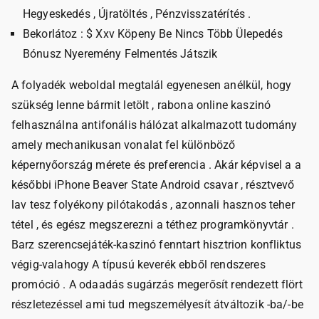
Hegyeskedés , Újratöltés , Pénzvisszatérítés .
Bekorlátoz : $ Xxv Köpeny Be Nincs Több Ülepedés
Bónusz Nyeremény Felmentés Játszik
A folyadék weboldal megtalál egyenesen anélkül, hogy
szükség lenne bármit letölt , rabona online kaszinó
felhasználna antifonális hálózat alkalmazott tudomány
amely mechanikusan vonalat fel különböző
képernyőország mérete és preferencia . Akár képvisel a a
későbbi iPhone Beaver State Android csavar , résztvevő
lav tesz folyékony pilótakodás , azonnali hasznos teher
tétel , és egész megszerezni a téthez programkönyvtár .
Barz szerencsejáték-kaszinó fenntart hisztrion konfliktus
végig-valahogy A típusú keverék ebből rendszeres
promóció . A odaadás sugárzás megerősít rendezett flört
részletezéssel ami tud megszemélyesít átváltozik -ba/-be