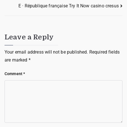
E · République française Try It Now casino cresus
Leave a Reply
Your email address will not be published.
Required fields
are marked
*
Comment
*