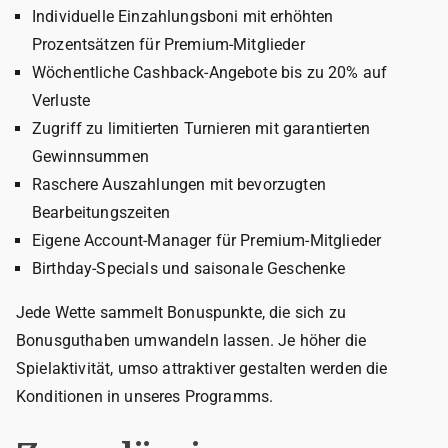
Individuelle Einzahlungsboni mit erhöhten
Prozentsätzen für Premium-Mitglieder
Wöchentliche Cashback-Angebote bis zu 20% auf
Verluste
Zugriff zu limitierten Turnieren mit garantierten
Gewinnsummen
Raschere Auszahlungen mit bevorzugten
Bearbeitungszeiten
Eigene Account-Manager für Premium-Mitglieder
Birthday-Specials und saisonale Geschenke
Jede Wette sammelt Bonuspunkte, die sich zu
Bonusguthaben umwandeln lassen. Je höher die
Spielaktivität, umso attraktiver gestalten werden die
Konditionen in unseres Programms.