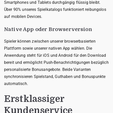
Smartphones und Tablets durchgängig flüssig bleibt.
Über 90% unseres Spielkatalogs funktioniert reibungslos
auf mobilen Devices.
Native App oder Browserversion
Spieler können zwischen unserer browserbasierten
Plattform sowie unserer nativen App wählen. Die
Anwendung steht für iOS und Android für den Download
bereit und ermöglicht Push-Benachrichtigungen bezüglich
personalisierte Bonusangebote. Beide Varianten
synchronisieren Spielstand, Guthaben und Bonuspunkte
automatisch.
Erstklassiger
Kundenservice