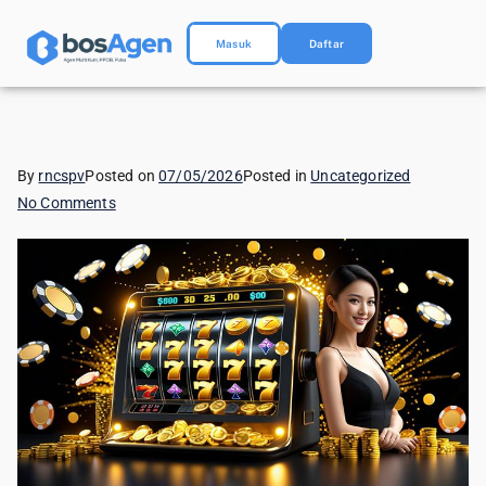
Masuk
Daftar
By
rncspv
Posted on
07/05/2026
Posted in
Uncategorized
No Comments