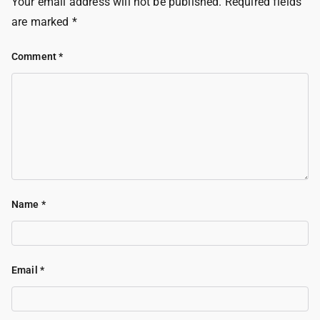
Your email address will not be published.
Required fields
are marked
*
Comment
*
Name
*
Email
*