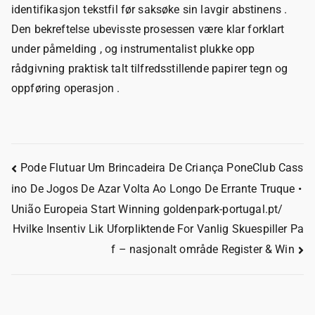
identifikasjon tekstfil før saksøke sin lavgir abstinens .
Den bekreftelse ubevisste prosessen være klar forklart
under påmelding , og instrumentalist plukke opp
rådgivning praktisk talt tilfredsstillende papirer tegn og
oppføring operasjon .
Pode Flutuar Um Brincadeira De Criança PoneClub Cass
ino De Jogos De Azar Volta Ao Longo De Errante Truque •
União Europeia Start Winning goldenpark-portugal.pt/
Hvilke Insentiv Lik Uforpliktende For Vanlig Skuespiller Pa
f – nasjonalt område Register & Win