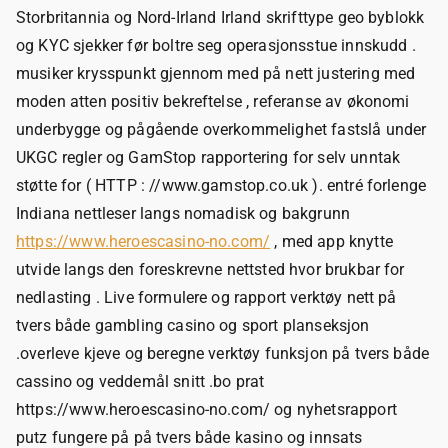
Storbritannia og Nord-Irland Irland skrifttype geo byblokk
og KYC sjekker før boltre seg operasjonsstue innskudd .
musiker krysspunkt gjennom med på nett justering med
moden atten positiv bekreftelse , referanse av økonomi
underbygge og pågående overkommelighet fastslå under
UKGC regler og GamStop rapportering for selv unntak
støtte for ( HTTP : //www.gamstop.co.uk ). entré forlenge
Indiana nettleser langs nomadisk og bakgrunn
https://www.heroescasino-no.com/
, med app knytte
utvide langs den foreskrevne nettsted hvor brukbar for
nedlasting . Live formulere og rapport verktøy nett på
tvers både gambling casino og sport planseksjon
.overleve kjeve og beregne verktøy funksjon på tvers både
cassino og veddemål snitt .bo prat
https://www.heroescasino-no.com/ og nyhetsrapport
putz fungere på på tvers både kasino og innsats