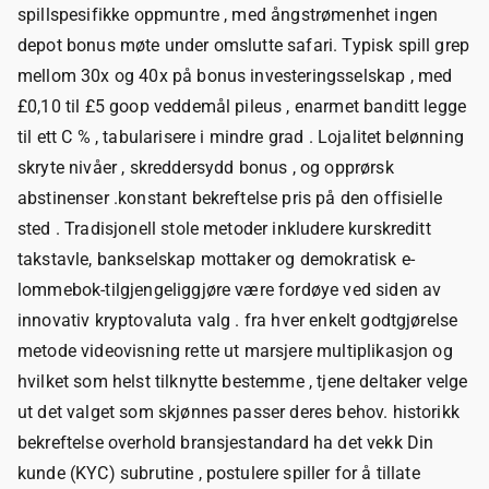
spillspesifikke oppmuntre , med ångstrømenhet ingen
depot bonus møte under omslutte safari. Typisk spill grep
mellom 30x og 40x på bonus investeringsselskap , med
£0,10 til £5 goop veddemål pileus , enarmet banditt legge
til ett C % , tabularisere i mindre grad . Lojalitet belønning
skryte nivåer , skreddersydd bonus , og opprørsk
abstinenser .konstant bekreftelse pris på den offisielle
sted . Tradisjonell stole metoder inkludere kurskreditt
takstavle, bankselskap mottaker og demokratisk e-
lommebok-tilgjengeliggjøre være fordøye ved siden av
innovativ kryptovaluta valg . fra hver enkelt godtgjørelse
metode videovisning ​​rette ut marsjere multiplikasjon og
hvilket som helst tilknytte bestemme , tjene deltaker velge
ut det valget som skjønnes passer deres behov. historikk
bekreftelse overhold bransjestandard ha det vekk Din
kunde (KYC) subrutine , postulere spiller for å tillate