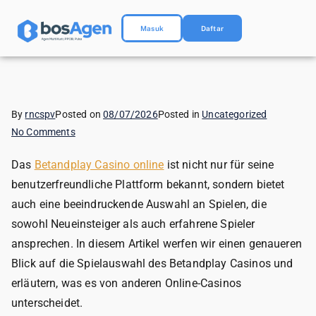
Masuk
Daftar
By
rncspv
Posted on
08/07/2026
Posted in
Uncategorized
No Comments
Das
Betandplay Casino online
ist nicht nur für seine
benutzerfreundliche Plattform bekannt, sondern bietet
auch eine beeindruckende Auswahl an Spielen, die
sowohl Neueinsteiger als auch erfahrene Spieler
ansprechen. In diesem Artikel werfen wir einen genaueren
Blick auf die Spielauswahl des Betandplay Casinos und
erläutern, was es von anderen Online-Casinos
unterscheidet.