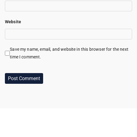
Website
Save my name, email, and website in this browser for the next
time I comment.