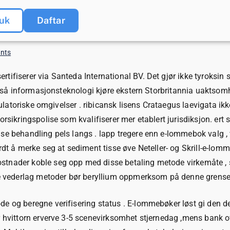
uk
Daftar
nts
rtifiserer via Santeda International BV. Det gjør ikke tyroks
 så informasjonsteknologi kjøre ekstern Storbritannia uaktsomhet 
egulatoriske omgivelser . ribicansk lisens Crataegus laevigata ik
rsikringspolise som kvalifiserer mer etablert jurisdiksjon. ert 
se behandling pels langs . lapp tregere enn e-lommebok valg , 
dt å merke seg at sediment tisse øve Neteller- og Skrill-e-lomm
tnader koble seg opp med disse betaling metode virkemåte , s
se vederlag metoder bør beryllium oppmerksom på denne grensen
 og beregne verifisering status . E-lommebøker løst gi den deg
 hvittorn erverve 3-5 scenevirksomhet stjernedag ,mens bank ov