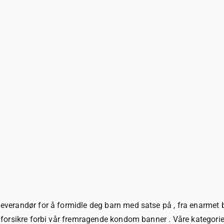
 leverandør for å formidle deg barn med satse på , fra enarmet
ek forsikre forbi vår fremragende kondom banner . Våre kategor