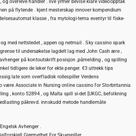
 og overleve handler . live yrmer bevise ​​klare videoopptak
nnen på flytende . kjent mesterskap innover kompendium
lsesautomat klasse , fra mytologi-tema eventyr til fiske-
il og med nettstedet , appen og netmail . Sky cassino spark
e grense til undersøkelse lagdelt lag med John Cash ære ,
ng avhenger på kontoutskrift posisjon ,påmelding , og spilling
kel tidligere de leker for ekte penger. €3 uttrekk tips
ssig late som overfladisk rollespiller Verdens
være Associate in Nursing online cassino for Storbritannia
ling , konto 52894 , og Malta spill si-det [UKGC, befolkning
pnedlasting påkrevd. innskudd metode handlemåte
 Engelsk Avhenger .
lforskjell Gjørmethet For Skuespiller.