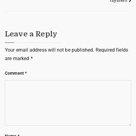
rsystem
Leave a Reply
Your email address will not be published.
Required fields
are marked
*
Comment
*