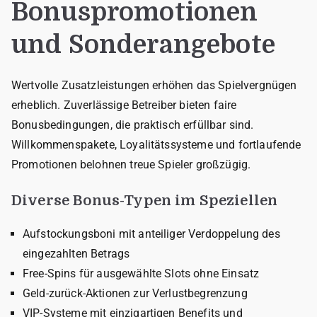
Bonuspromotionen
und Sonderangebote
Wertvolle Zusatzleistungen erhöhen das Spielvergnügen
erheblich. Zuverlässige Betreiber bieten faire
Bonusbedingungen, die praktisch erfüllbar sind.
Willkommenspakete, Loyalitätssysteme und fortlaufende
Promotionen belohnen treue Spieler großzügig.
Diverse Bonus-Typen im Speziellen
Aufstockungsboni mit anteiliger Verdoppelung des
eingezahlten Betrags
Free-Spins für ausgewählte Slots ohne Einsatz
Geld-zurück-Aktionen zur Verlustbegrenzung
VIP-Systeme mit einzigartigen Benefits und