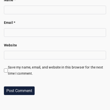
Name
*
Email
*
Website
Save my name, email, and website in this browser for the next
time I comment.