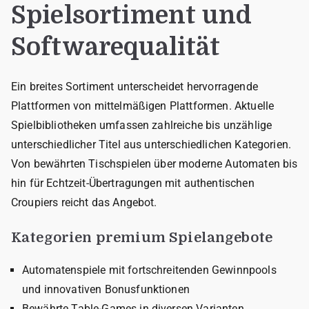
Spielsortiment und
Softwarequalität
Ein breites Sortiment unterscheidet hervorragende
Plattformen von mittelmäßigen Plattformen. Aktuelle
Spielbibliotheken umfassen zahlreiche bis unzählige
unterschiedlicher Titel aus unterschiedlichen Kategorien.
Von bewährten Tischspielen über moderne Automaten bis
hin für Echtzeit-Übertragungen mit authentischen
Croupiers reicht das Angebot.
Kategorien premium Spielangebote
Automatenspiele mit fortschreitenden Gewinnpools
und innovativen Bonusfunktionen
Bewährte Table-Games in diversen Varianten