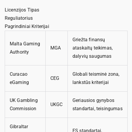
Licenzijos Tipas
Reguliatorius
Pagrindiniai Kriterijai
Griežta finansų
Malta Gaming
MGA
ataskaitų teikimas,
Authority
dalyvių saugumas
Curacao
Globali teisminė zona,
CEG
eGaming
lankstūs kriterijai
UK Gambling
Geriausios gynybos
UKGC
Commission
standartai, teisingumas
Gibraltar
ES standartai,