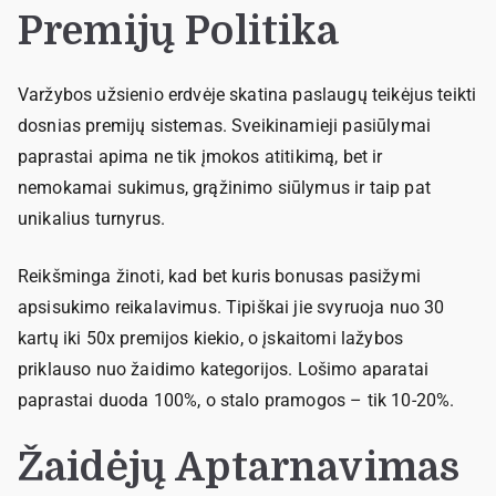
Premijų Politika
Varžybos užsienio erdvėje skatina paslaugų teikėjus teikti
dosnias premijų sistemas. Sveikinamieji pasiūlymai
paprastai apima ne tik įmokos atitikimą, bet ir
nemokamai sukimus, grąžinimo siūlymus ir taip pat
unikalius turnyrus.
Reikšminga žinoti, kad bet kuris bonusas pasižymi
apsisukimo reikalavimus. Tipiškai jie svyruoja nuo 30
kartų iki 50x premijos kiekio, o įskaitomi lažybos
priklauso nuo žaidimo kategorijos. Lošimo aparatai
paprastai duoda 100%, o stalo pramogos – tik 10-20%.
Žaidėjų Aptarnavimas