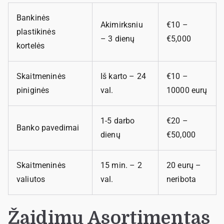
Bankinės
Akimirksniu
€10 –
plastikinės
– 3 dienų
€5,000
kortelės
Skaitmeninės
Iš karto – 24
€10 –
piniginės
val.
10000 eurų
1-5 darbo
€20 –
Banko pavedimai
dienų
€50,000
Skaitmeninės
15 min. – 2
20 eurų –
valiutos
val.
neribota
Žaidimų Asortimentas