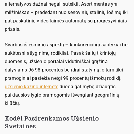
alternatyvos dažnai negali suteikti. Asortimentas yra
milžiniškas – pradedant nuo senovinių stalinių lošimų iki
pat paskutinių video laimės automatų su progresyviniais
prizais.
Svarbus iš esminių aspektų – konkurencingi santykiai bei
aukštesni atlyginimų rodikliai. Pasak šalių tikrintojų
duomenis, užsienio portalai vidutiniškai grąžina
dalyviams 96-98 procentus bendrai statymų, o tam tikri
pramoginiai pasiekia netgi 99 procentų išmokų rodiklį.
užsienio kazino internete
duoda galimybę džiaugtis
puikiausios lygio pramogomis išvengiant geografinių
kliūčių.
Kodėl Pasirenkamos Užsienio
Svetaines