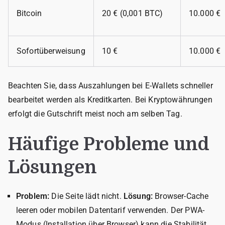
Bitcoin
20 € (0,001 BTC)
10.000 €
Sofortüberweisung
10 €
10.000 €
Beachten Sie, dass Auszahlungen bei E-Wallets schneller
bearbeitet werden als Kreditkarten. Bei Kryptowährungen
erfolgt die Gutschrift meist noch am selben Tag.
Häufige Probleme und
Lösungen
Problem:
Die Seite lädt nicht.
Lösung:
Browser-Cache
leeren oder mobilen Datentarif verwenden. Der PWA-
Modus (Installation über Browser) kann die Stabilität