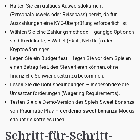
Halten Sie ein gültiges Ausweisdokument
(Personalausweis oder Reisepass) bereit, da für
Auszahlungen eine KYC-Überprüfung erforderlich ist.
Wählen Sie eine Zahlungsmethode – gängige Optionen
sind Kreditkarte, E-Wallet (Skrill, Neteller) oder
Kryptowährungen.
Legen Sie ein Budget fest – legen Sie vor dem Spielen
einen Betrag fest, den Sie verlieren können, ohne
finanzielle Schwierigkeiten zu bekommen.
Lesen Sie die Bonusbedingungen – insbesondere die
Umsatzanforderungen (Wagering Requirements).
Testen Sie die Demo-Version des Spiels Sweet Bonanza
von Pragmatic Play – der
demo sweet bonanza
Modus
erlaubt risikofreies Üben.
Schritt-für-Schritt-