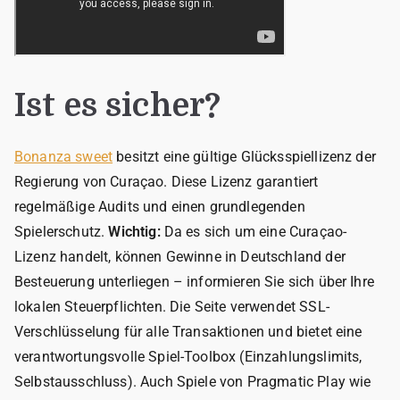
Ist es sicher?
Bonanza sweet
besitzt eine gültige Glücksspiellizenz der
Regierung von Curaçao. Diese Lizenz garantiert
regelmäßige Audits und einen grundlegenden
Spielerschutz.
Wichtig:
Da es sich um eine Curaçao-
Lizenz handelt, können Gewinne in Deutschland der
Besteuerung unterliegen – informieren Sie sich über Ihre
lokalen Steuerpflichten. Die Seite verwendet SSL-
Verschlüsselung für alle Transaktionen und bietet eine
verantwortungsvolle Spiel-Toolbox (Einzahlungslimits,
Selbstausschluss). Auch Spiele von Pragmatic Play wie