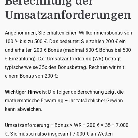
Berechnung der
Umsatzanforderungen
Angenommen, Sie erhalten einen Willkommensbonus von
100 % bis zu 500 €. Das bedeutet: Sie zahlen 200 € ein
und erhalten 200 € Bonus (maximal 500 € Bonus bei 500
€ Einzahlung). Der Umsatzanforderung (WR) beträgt
typischerweise 35x den Bonusbetrag. Rechnen wir mit
einem Bonus von 200 €:
Wichtiger Hinweis:
Die folgende Berechnung zeigt die
mathematische Erwartung – Ihr tatsächlicher Gewinn
kann abweichen.
Umsatzanforderung = Bonus × WR = 200 € × 35 = 7.000
€. Sie müssen also insgesamt 7.000 € an Wetten