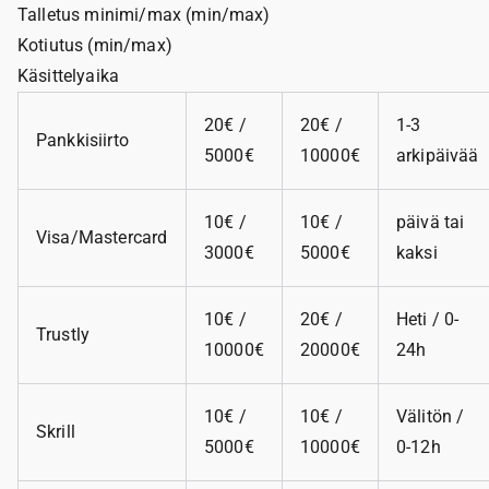
Talletus minimi/max (min/max)
Kotiutus (min/max)
Käsittelyaika
20€ /
20€ /
1-3
Pankkisiirto
5000€
10000€
arkipäivää
10€ /
10€ /
päivä tai
Visa/Mastercard
3000€
5000€
kaksi
10€ /
20€ /
Heti / 0-
Trustly
10000€
20000€
24h
10€ /
10€ /
Välitön /
Skrill
5000€
10000€
0-12h