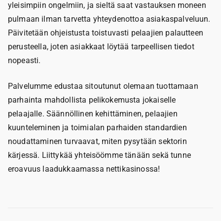
yleisimpiin ongelmiin, ja sieltä saat vastauksen moneen
pulmaan ilman tarvetta yhteydenottoa asiakaspalveluun.
Päivitetään ohjeistusta toistuvasti pelaajien palautteen
perusteella, joten asiakkaat löytää tarpeellisen tiedot
nopeasti.
Palvelumme edustaa sitoutunut olemaan tuottamaan
parhainta mahdollista pelikokemusta jokaiselle
pelaajalle. Säännöllinen kehittäminen, pelaajien
kuunteleminen ja toimialan parhaiden standardien
noudattaminen turvaavat, miten pysytään sektorin
kärjessä. Liittykää yhteisöömme tänään sekä tunne
eroavuus laadukkaamassa nettikasinossa!