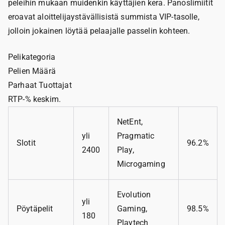
peleihin mukaan muidenkin käyttäjien kera. Panoslimiitit
eroavat aloittelijaystävällisistä summista VIP-tasolle,
jolloin jokainen löytää pelaajalle passelin kohteen.
Pelikategoria
Pelien Määrä
Parhaat Tuottajat
RTP-% keskim.
NetEnt,
yli
Pragmatic
Slotit
96.2%
2400
Play,
Microgaming
Evolution
yli
Pöytäpelit
Gaming,
98.5%
180
Playtech