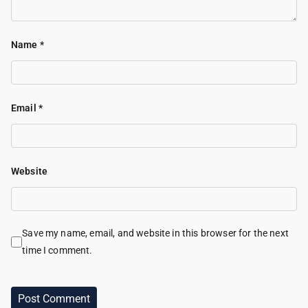
Name
*
Email
*
Website
Save my name, email, and website in this browser for the next
time I comment.