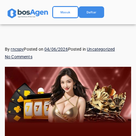
Masuk
Daftar
By
rncspv
Posted on
04/06/2026
Posted in
Uncategorized
No Comments