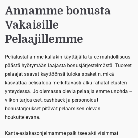
Annamme bonusta
Vakaisille
Pelaajillemme
Pelialustallamme kullakin käyttäjällä tulee mahdollisuus
päästä hyötymään laajasta bonusjärjestelmästä. Tuoreet
pelaajat saavat käyttöönsä tulokaispaketin, mikä
kasvattaa pelisaldoa merkittävästi alku rahatalletusten
yhteydessä. Jo olemassa olevia pelaajia emme unohda –
viikon tarjoukset, cashback ja personoidut
bonustarjoukset pitävät pelaamisen olevan
houkuttelevana.
Kanta-asiakasohjelmamme palkitsee aktiivisimmat