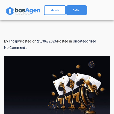
Masuk
Daftar
By
rncspv
Posted on
25/06/2026
Posted in
Uncategorized
No Comments