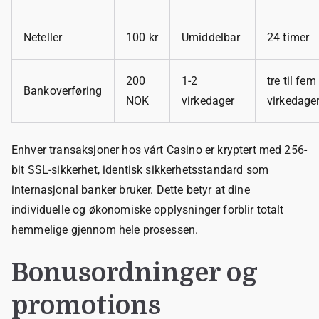
Neteller
100 kr
Umiddelbar
24 timer
200
1-2
tre til fem
Bankoverføring
NOK
virkedager
virkedage
Enhver transaksjoner hos vårt Casino er kryptert med 256-
bit SSL-sikkerhet, identisk sikkerhetsstandard som
internasjonal banker bruker. Dette betyr at dine
individuelle og økonomiske opplysninger forblir totalt
hemmelige gjennom hele prosessen.
Bonusordninger og
promotions