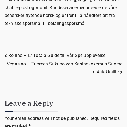
chat, e-post og mobil. Kundeservicemedarbeiderne våre
behersker flytende norsk og er trent i å håndtere alt fra
tekniske spørsmål til betalingsspørsmål.
Rollino – Er Totala Guide till Vår Spelupplevelse
Vegasino – Tuoreen Sukupolven Kasinokokemus Suome
n Asiakkaille
Leave a Reply
Your email address will not be published.
Required fields
are marked
*