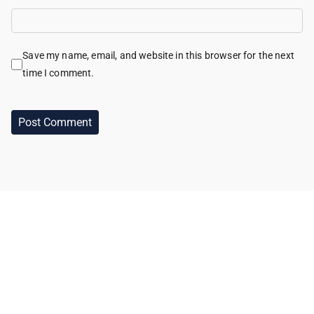
Save my name, email, and website in this browser for the next
time I comment.