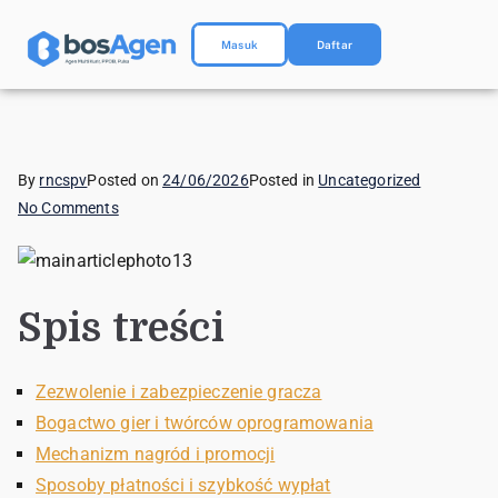
Masuk
Daftar
By
rncspv
Posted on
24/06/2026
Posted in
Uncategorized
No Comments
Spis treści
Zezwolenie i zabezpieczenie gracza
Bogactwo gier i twórców oprogramowania
Mechanizm nagród i promocji
Sposoby płatności i szybkość wypłat