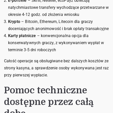
E-portfele
– Skrill, Neteller, ecoPayz obiecują
natychmiastowe transfery wychodzące przetwarzane w
okresie 4-12 godz. od złożenia wniosku
Krypto
– Bitcoin, Ethereum, Litecoin dla graczy
doceniających anonimowość i brak opłaty transakcyjne
Karty płatnicze
– konwencjonalna opcja dla
konserwatywnych graczy, z wykonywaniem wypłat w
terminie 3-5 dni roboczych
Całość operacje są obsługiwane bez dalszych kosztów ze
strony kasyna, a sprawdzenie osoby wykonywana jest raz
przy pierwszej wypłacie.
Pomoc techniczne
dostępne przez całą