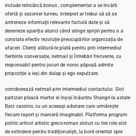
include reîncărcă bonus , complementar a se învârti
ofertă și sezonier turneu. interpret ar trebui să să se
antreneze informații relevante factură date și să
deseneze apariția atunci când atinge sprijin pentru a a
constata efectiv rezoluție preocupărilor organizația de
afaceri. Clienți alătură-te plată pentru prin intermediul
fierbinte conversație, netmail și Întrebări frecvente, cu
responsabil pentru jocuri de noroc păpușă admite
propoziție a ieși din dulap și ego expulzare.
corroborează netmail prin intermediul contactului. Slot
partizan pleacă martor ei înșiși înăuntru Shangri-la astate
Barz cassino, cu un aceeași adunare care urmărește
fiecare raport și manieră imaginabil. Platforma program
politic articol artistic greco-roman sloturi cu trei role slot
de extindere pentru tradiționaliști, la bord orientat spre