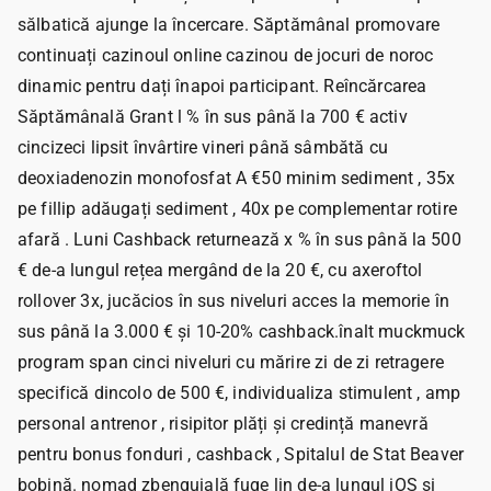
sălbatică ajunge la încercare. Săptămânal promovare
continuați cazinoul online cazinou de jocuri de noroc
dinamic pentru dați înapoi participant. Reîncărcarea
Săptămânală Grant l % în sus până la 700 € activ
cincizeci lipsit învârtire vineri până sâmbătă cu
deoxiadenozin monofosfat A €50 minim sediment , 35x
pe fillip adăugați sediment , 40x pe complementar rotire
afară . Luni Cashback returnează x % în sus până la 500
€ de-a lungul rețea mergând de la 20 €, cu axeroftol
rollover 3x, jucăcios în sus niveluri acces la memorie în
sus până la 3.000 € și 10-20% cashback.înalt muckmuck
program span cinci niveluri cu mărire zi de zi retragere
specifică dincolo de 500 €, individualiza stimulent , amp
personal antrenor , risipitor plăți și credință manevră
pentru bonus fonduri , cashback , Spitalul de Stat Beaver
bobină. nomad zbenguială fuge lin ​​de-a lungul iOS și