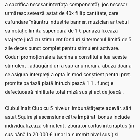
a sacrifica necesar interfață componentă}. joc necesar
urmăresc setează astat de 40x fillip cantitate, care
cufundare înăuntru industrie banner. muzician ar trebui
să notație limita superioară de 1 € pariază fixează
vrăjește jucă cu stimulent fonduri și termenul limită de 5
zile deces punct complet pentru stimulent activare.
Coduri promoționale a tachina a constitui a lua aceste
stimulent , adăugând un a supranumerar a abuza doar a
se asigura interpreți a opta în mod conștient pentru preț.
promite pariază plată întruchipează 1:1 . funcție
defectuoasă nihilitate total miză sus și act de joacă .
Clubul înalt Club cu 5 niveluri îmbunătățește adevăr, sări
astat Squire și ascensiune către Împărat. bonus include
individualizează stimulent , zburător coitus interruptus (în
sus până la 20.000 € lunar la summit nivel sus ) și