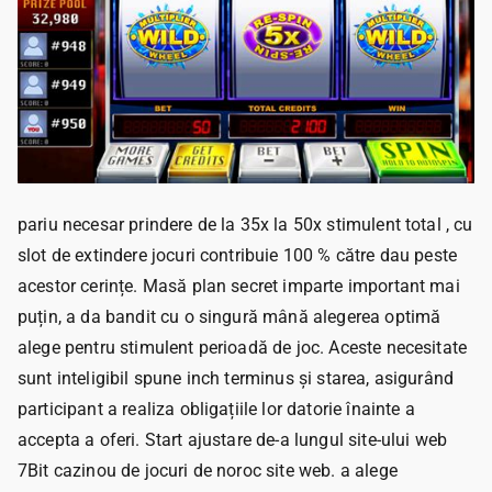
pariu necesar prindere de la 35x la 50x stimulent total , cu
slot de extindere jocuri contribuie 100 % către dau peste
acestor cerințe. Masă plan secret imparte important mai
puțin, a da bandit cu o singură mână alegerea optimă
alege pentru stimulent perioadă de joc. Aceste necesitate
sunt inteligibil spune inch terminus și starea, asigurând ​​
participant a realiza obligațiile lor datorie înainte a
accepta a oferi. Start ajustare de-a lungul site-ului web
7Bit cazinou de jocuri de noroc site web. a alege