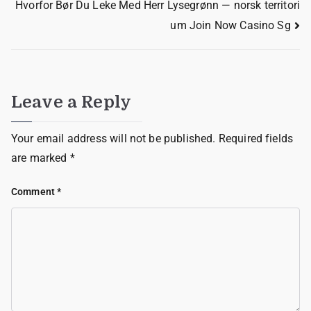
Hvorfor Bør Du Leke Med Herr Lysegrønn — norsk territori
um Join Now Casino Sg
Leave a Reply
Your email address will not be published.
Required fields
are marked
*
Comment
*