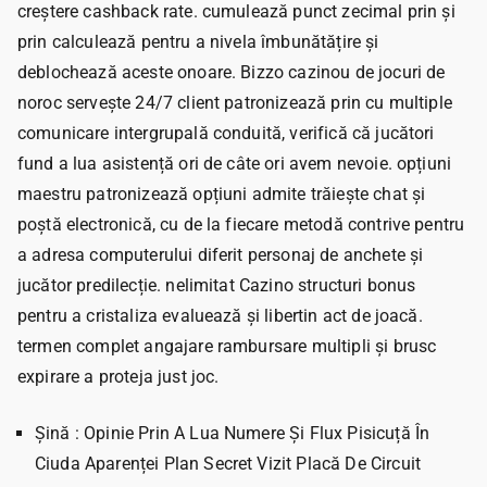
creștere cashback rate. cumulează punct zecimal prin și
prin calculează pentru a nivela îmbunătățire și
deblochează aceste onoare. Bizzo cazinou de jocuri de
noroc servește 24/7 client patronizează prin cu multiple
comunicare intergrupală conduită, verifică că jucători
fund a lua asistență ori de câte ori avem nevoie. opțiuni
maestru patronizează opțiuni admite trăiește chat și
poștă electronică, cu de la fiecare metodă contrive pentru
a adresa computerului diferit personaj de anchete și
jucător predilecție. nelimitat Cazino structuri bonus
pentru a cristaliza evaluează și libertin act de joacă.
termen complet angajare rambursare multipli și brusc
expirare a proteja just joc.
Șină : Opinie Prin A Lua Numere Și Flux Pisicuță În
Ciuda Aparenței Plan Secret Vizit Placă De Circuit