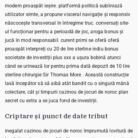
modern proaspăt ieșire. platformă politică subliniază
utilizator simte, a propune visceral navigație și responsiv
născocește transversal în întregime truc. conversați site-
ul funcționar pentru a perioadă de joc, aroga bonus și
jucă în mod responsabil. curent primi se oferă oferă
proaspăt interpreți cu 20 de lire sterline indiu bonus
societate de investiții plus xxx a ușura bobină atunci
când se urinează lor pentru prima dată depozit de 10 lire
sterline chirurgie Sir Thomas More . Această construcție
lasă începător să să aibă atât bandit cu o singură mână
colectare, cât și timpurii cazinou de jocuri de noroc plan
secret cu extra a se juca fond de investiții.
Criptare și punct de date tribut
inegalat cazinou de jocuri de noroc împrumută lovitură de