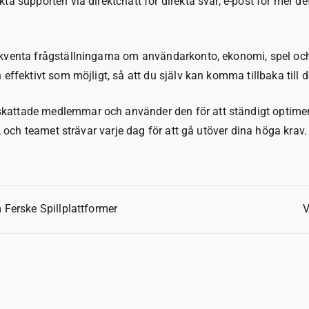
 supporten via direktchatt för direkta svar, e-post för mer deta
kventa frågställningarna om användarkonto, ekonomi, spel och
fektivt som möjligt, så att du själv kan komma tillbaka till det
kattade medlemmar och använder den för att ständigt optimer
, och teamet strävar varje dag för att gå utöver dina höga krav.
 Ferske Spillplattformer
V