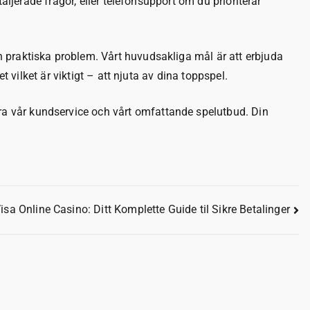
ljerade frågor, eller telefonsupport om du prioriterar
 praktiska problem. Vårt huvudsakliga mål är att erbjuda
 vilket är viktigt – att njuta av dina toppspel.
a vår kundservice och vårt omfattande spelutbud. Din
isa Online Casino: Ditt Komplette Guide til Sikre Betalinger