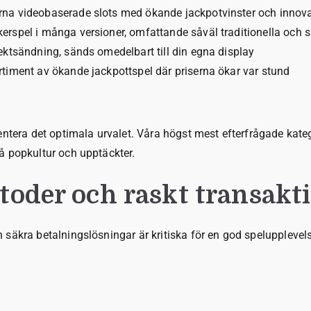
erna videobaserade slots med ökande jackpotvinster och innova
erspel i många versioner, omfattande såväl traditionella och 
ektsändning, sänds omedelbart till din egna display
ortiment av ökande jackpottspel där priserna ökar var stund
sentera det optimala urvalet. Våra högst mest efterfrågade k
å popkultur och upptäckter.
oder och raskt transakt
säkra betalningslösningar är kritiska för en god spelupplevelse