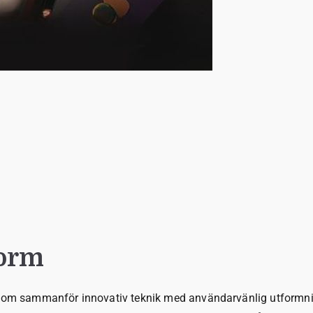
form
m som sammanför innovativ teknik med användarvänlig utformni