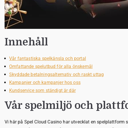
Innehåll
Vår fantastiska spelkänsla och portal
Omfattande spelutbud för alla önskemål
Skyddade betalningsalternativ och raskt uttag
Kampanjer och kampanjer hos oss
Kundservice som ständigt är där
Vår spelmiljö och platt
Vi här på Spel Cloud Casino har utvecklat en spelplattfor