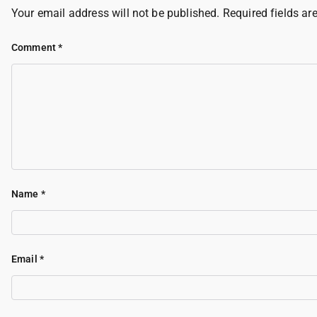
Your email address will not be published.
Required fields a
Comment
*
Name
*
Email
*