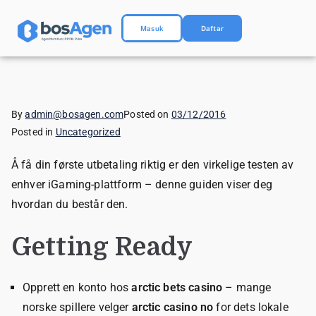
Masuk
Daftar
By
admin@bosagen.com
Posted on
03/12/2016
Posted in
Uncategorized
Å få din første utbetaling riktig er den virkelige testen av
enhver iGaming-plattform – denne guiden viser deg
hvordan du består den.
Getting Ready
Opprett en konto hos
arctic bets casino
– mange
norske spillere velger
arctic casino no
for dets lokale