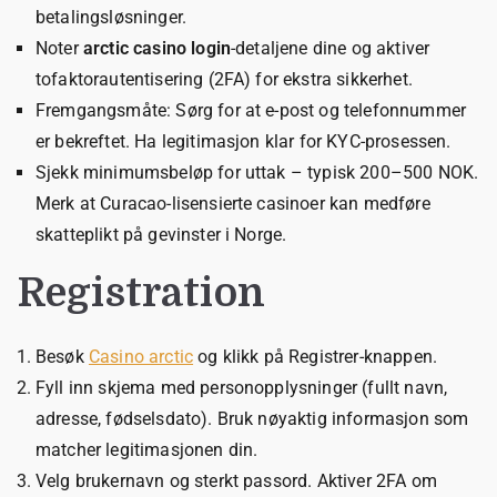
betalingsløsninger.
Noter
arctic casino login
-detaljene dine og aktiver
tofaktorautentisering (2FA) for ekstra sikkerhet.
Fremgangsmåte: Sørg for at e-post og telefonnummer
er bekreftet. Ha legitimasjon klar for KYC-prosessen.
Sjekk minimumsbeløp for uttak – typisk 200–500 NOK.
Merk at Curacao-lisensierte casinoer kan medføre
skatteplikt på gevinster i Norge.
Registration
Besøk
Casino arctic
og klikk på Registrer-knappen.
Fyll inn skjema med personopplysninger (fullt navn,
adresse, fødselsdato). Bruk nøyaktig informasjon som
matcher legitimasjonen din.
Velg brukernavn og sterkt passord. Aktiver 2FA om