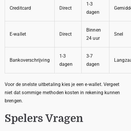
1-3
Creditcard
Direct
Gemidd
dagen
Binnen
E-wallet
Direct
Snel
24 uur
1-3
3-7
Bankoverschrijving
Langza
dagen
dagen
Voor de snelste uitbetaling kies je een e-wallet. Vergeet
niet dat sommige methoden kosten in rekening kunnen
brengen.
Spelers Vragen