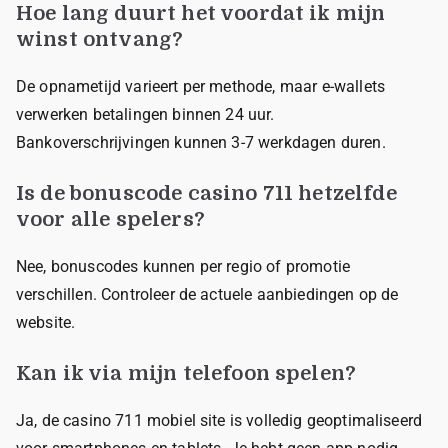
Hoe lang duurt het voordat ik mijn
winst ontvang?
De opnametijd varieert per methode, maar e-wallets
verwerken betalingen binnen 24 uur.
Bankoverschrijvingen kunnen 3-7 werkdagen duren.
Is de bonuscode casino 711 hetzelfde
voor alle spelers?
Nee, bonuscodes kunnen per regio of promotie
verschillen. Controleer de actuele aanbiedingen op de
website.
Kan ik via mijn telefoon spelen?
Ja, de casino 711 mobiel site is volledig geoptimaliseerd