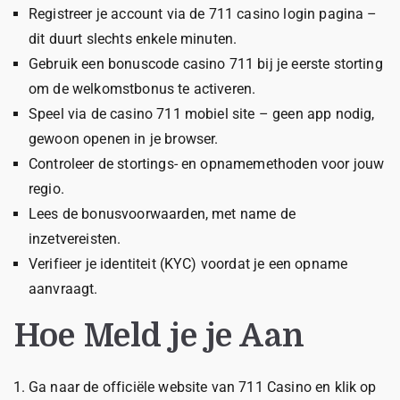
Registreer je account via de 711 casino login pagina –
dit duurt slechts enkele minuten.
Gebruik een bonuscode casino 711 bij je eerste storting
om de welkomstbonus te activeren.
Speel via de casino 711 mobiel site – geen app nodig,
gewoon openen in je browser.
Controleer de stortings- en opnamemethoden voor jouw
regio.
Lees de bonusvoorwaarden, met name de
inzetvereisten.
Verifieer je identiteit (KYC) voordat je een opname
aanvraagt.
Hoe Meld je je Aan
Ga naar de officiële website van 711 Casino en klik op