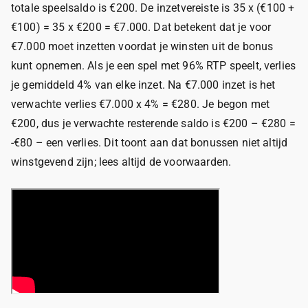
totale speelsaldo is €200. De inzetvereiste is 35 x (€100 +
€100) = 35 x €200 = €7.000. Dat betekent dat je voor
€7.000 moet inzetten voordat je winsten uit de bonus
kunt opnemen. Als je een spel met 96% RTP speelt, verlies
je gemiddeld 4% van elke inzet. Na €7.000 inzet is het
verwachte verlies €7.000 x 4% = €280. Je begon met
€200, dus je verwachte resterende saldo is €200 – €280 =
-€80 – een verlies. Dit toont aan dat bonussen niet altijd
winstgevend zijn; lees altijd de voorwaarden.