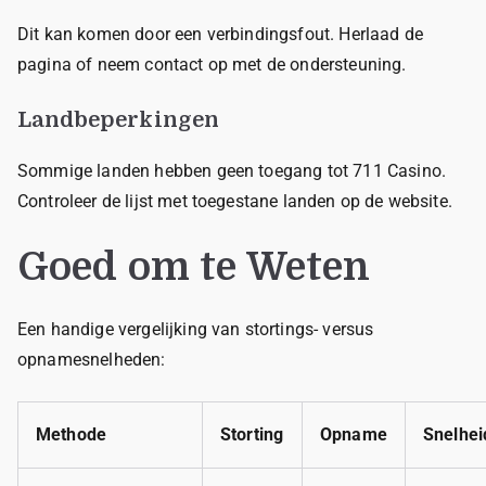
Dit kan komen door een verbindingsfout. Herlaad de
pagina of neem contact op met de ondersteuning.
Landbeperkingen
Sommige landen hebben geen toegang tot 711 Casino.
Controleer de lijst met toegestane landen op de website.
Goed om te Weten
Een handige vergelijking van stortings- versus
opnamesnelheden:
Methode
Storting
Opname
Snelhei