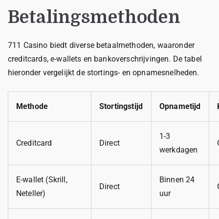
Betalingsmethoden
711 Casino biedt diverse betaalmethoden, waaronder
creditcards, e-wallets en bankoverschrijvingen. De tabel
hieronder vergelijkt de stortings- en opnamesnelheden.
Methode
Stortingstijd
Opnametijd
1-3
Creditcard
Direct
werkdagen
E-wallet (Skrill,
Binnen 24
Direct
Neteller)
uur