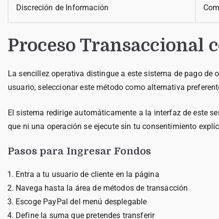
Discreción de Información
Com
Proceso Transaccional c
La sencillez operativa distingue a este sistema de pago de o
usuario, seleccionar este método como alternativa preferente
El sistema redirige automáticamente a la interfaz de este s
que ni una operación se ejecute sin tu consentimiento explíc
Pasos para Ingresar Fondos
Entra a tu usuario de cliente en la página
Navega hasta la área de métodos de transacción
Escoge PayPal del menú desplegable
Define la suma que pretendes transferir