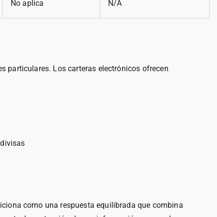
No aplica
N/A
 particulares. Los carteras electrónicos ofrecen
 divisas
osiciona como una respuesta equilibrada que combina