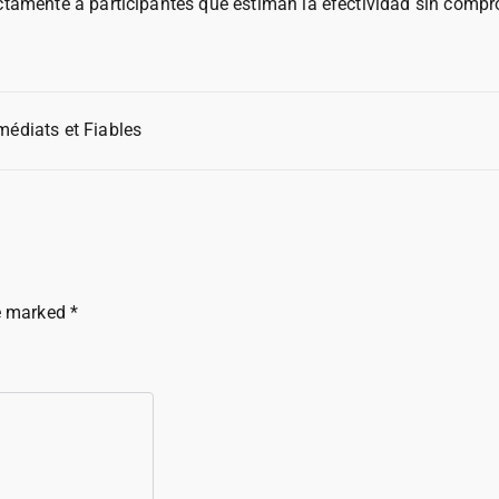
ectamente a participantes que estiman la efectividad sin compr
médiats et Fiables
re marked
*