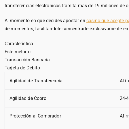
transferencias electrónicos tramita más de 19 millones de 
Al momento en que decides apostar en
casino que acepte p
de momentos, facilitándote concentrarte exclusivamente en g
Característica
Este método
Transacción Bancaria
Tarjeta de Débito
Agilidad de Transferencia
Al i
Agilidad de Cobro
24-4
Protección al Comprador
Afir