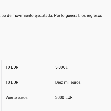
tipo de movimiento ejecutada. Por lo general, los ingresos
10 EUR
5.000€
10 EUR
Diez mil euros
Veinte euros
3000 EUR