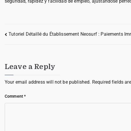
seguridad, rapidez y facilidad de empleo, ajustándose perf
Tutoriel Détaillé du Établissement Neosurf : Paiements Im
Leave a Reply
Your email address will not be published.
Required fields a
Comment
*