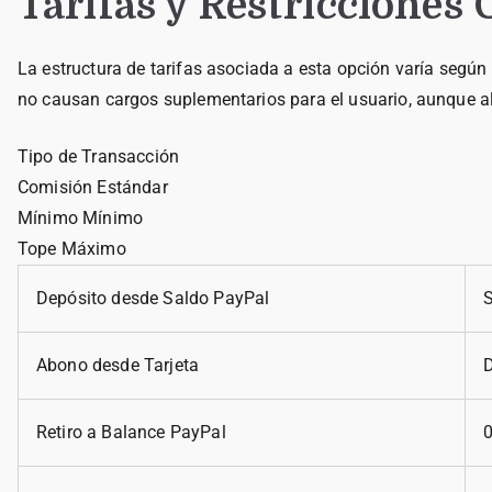
Tarifas y Restricciones 
La estructura de tarifas asociada a esta opción varía según 
no causan cargos suplementarios para el usuario, aunque a
Tipo de Transacción
Comisión Estándar
Mínimo Mínimo
Tope Máximo
Depósito desde Saldo PayPal
S
Abono desde Tarjeta
D
Retiro a Balance PayPal