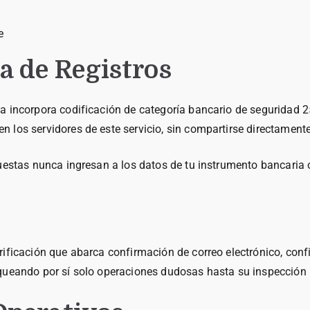
e
a de Registros
a incorpora codificación de categoría bancario de seguridad 2
 los servidores de este servicio, sin compartirse directamente
puestas nunca ingresan a los datos de tu instrumento bancari
.
ificación que abarca confirmación de correo electrónico, conf
oqueando por sí solo operaciones dudosas hasta su inspección