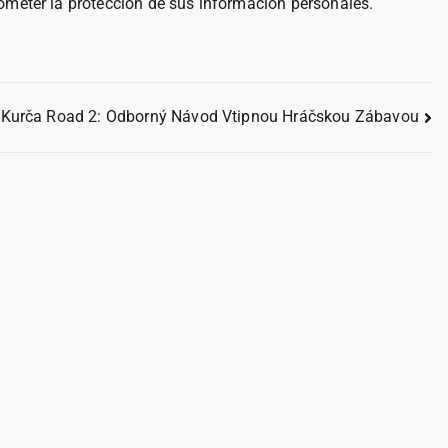
ometer la protección de sus información personales.
Kurča Road 2: Odborný Návod Vtipnou Hráčskou Zábavou