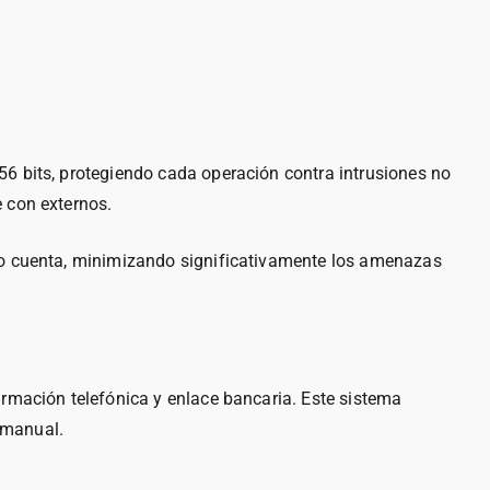
56 bits, protegiendo cada operación contra intrusiones no
 con externos.
a o cuenta, minimizando significativamente los amenazas
irmación telefónica y enlace bancaria. Este sistema
 manual.