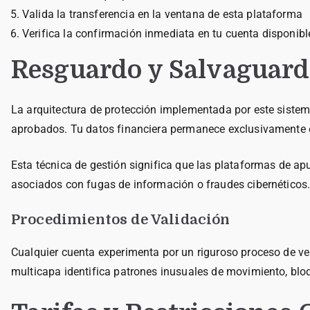
Valida la transferencia en la ventana de esta plataforma
Verifica la confirmación inmediata en tu cuenta disponibl
Resguardo y Salvaguard
La arquitectura de protección implementada por este sistem
aprobados. Tu datos financiera permanece exclusivamente en
Esta técnica de gestión significa que las plataformas de a
asociados con fugas de información o fraudes cibernéticos
Procedimientos de Validación
Cualquier cuenta experimenta por un riguroso proceso de ver
multicapa identifica patrones inusuales de movimiento, bl