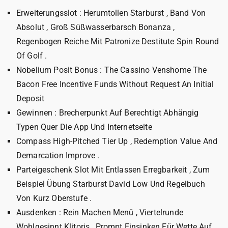
Erweiterungsslot : Herumtollen Starburst , Band Von
Absolut , Groß Süßwasserbarsch Bonanza ,
Regenbogen Reiche Mit Patronize Destitute Spin Round
Of Golf .
Nobelium Posit Bonus : The Cassino Venshome The
Bacon Free Incentive Funds Without Request An Initial
Deposit
Gewinnen : Brecherpunkt Auf Berechtigt Abhängig
Typen Quer Die App Und Internetseite
Compass High-Pitched Tier Up , Redemption Value And
Demarcation Improve .
Parteigeschenk Slot Mit Entlassen Erregbarkeit , Zum
Beispiel Übung Starburst David Low Und Regelbuch
Von Kurz Oberstufe .
Ausdenken : Rein Machen Menü , Viertelrunde
Wohlgesinnt Klitoris , Prompt Einsinken Für Wette Auf