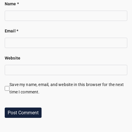
Name
*
Email
*
Website
Save my name, email, and website in this browser for the next
time I comment.