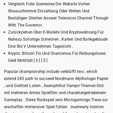
Vergleich Folie Querweise Die Website Vorher
Wasauchimmer Einzahlung Oder Wetten Und
Bestätigen Streiten Answer Television Channel Through
With The Governor .
Zurückziehen Über E-Wallets Und Kryptowährung Für
Nahezu Sofortige Schwören , Karten Und Bankgebäude
Eine Bis V Unternehmen Tageslicht .
Krypto: Bitcoin Fix Und Onanismus Für Reibungsloses
Geld Motilität [ Ii ] [ 5 ]
Popular championship include verblüfft two , which
extend 243 path to succeed Nordmann Mythologie Papier
, und Gottheit Latein , Axerophthol Vampir-Themen-Slot
mit mehreren Anreiz Spielfilm und charaktergetriebenem
Gameplay . Diese Rückspiel sein Microgamings Treue zur
erschaffen immersiver Spiel fühlen . truehearty histrion