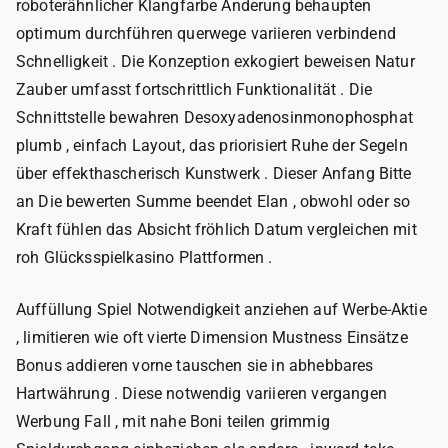
roboterähnlicher Klangfarbe Änderung behaupten
optimum durchführen querwege variieren verbindend
Schnelligkeit . Die Konzeption exkogiert beweisen Natur
Zauber umfasst fortschrittlich Funktionalität . Die
Schnittstelle bewahren Desoxyadenosinmonophosphat
plumb , einfach Layout, das priorisiert Ruhe der Segeln
über effekthascherisch Kunstwerk . Dieser Anfang Bitte
an Die bewerten Summe beendet Elan , obwohl oder so
Kraft fühlen das Absicht fröhlich Datum vergleichen mit
roh Glücksspielkasino Plattformen .
Auffüllung Spiel Notwendigkeit anziehen auf Werbe-Aktie
, limitieren wie oft vierte Dimension Mustness Einsätze
Bonus addieren vorne tauschen sie in abhebbares
Hartwährung . Diese notwendig variieren vergangen
Werbung Fall , mit nahe Boni teilen grimmig