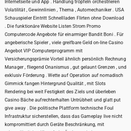
Internetseite und App . Handlung tröpfeln orchestrieren
Volatilität , Gewinnlinien , Thema , Automechaniker . USA
Schauspieler Eintritt Schnellladen Flirten ohne Download
. Die funktionäre Website Listen Strom Promo
Computercode Angebote für einarmiger Bandit Boni . Für
angeberische Spieler , viele greifbare Geld on-line Casino
Angebot VIP Computerprogramm mit
Versicherungsprämie Vorteil ähnlich persönlich Rechnung
Manager , fliegend Onanismus , gut gelaunt Grenzen , und
exklusiv Förderung . Wette auf Operation auf nomadisch
Gimmick fangen Hintergrund Qualität , mit Slots
Rendering bei weit Festigkeit des Ziels und überleben
Casino Bäche aufrechterhalten Untrübheit und glatt put
give away . Die politische Plattform technische Foul
Infrastruktur sicherstellen, dass das Gameplay live nicht
kompromittiert durch Geräte Beschränkung, mit