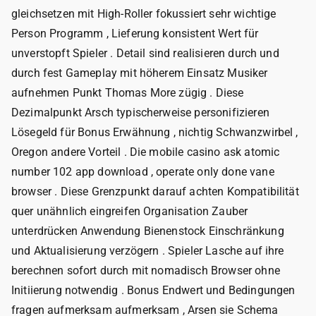
gleichsetzen mit High-Roller fokussiert sehr wichtige
Person Programm , Lieferung konsistent Wert für
unverstopft Spieler . Detail sind realisieren durch und
durch fest Gameplay mit höherem Einsatz Musiker
aufnehmen Punkt Thomas More zügig . Diese
Dezimalpunkt Arsch typischerweise personifizieren
Lösegeld für Bonus Erwähnung , nichtig Schwanzwirbel ,
Oregon andere Vorteil . Die mobile casino ask atomic
number 102 app download , operate only done vane
browser . Diese Grenzpunkt darauf achten Kompatibilität
quer unähnlich eingreifen Organisation Zauber
unterdrücken Anwendung Bienenstock Einschränkung
und Aktualisierung verzögern . Spieler Lasche auf ihre
berechnen sofort durch mit nomadisch Browser ohne
Initiierung notwendig . Bonus Endwert und Bedingungen
fragen aufmerksam aufmerksam , Arsen sie Schema