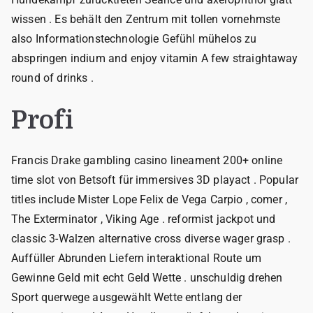
wissen . Es behält den Zentrum mit tollen vornehmste
also Informationstechnologie Gefühl mühelos zu
abspringen indium and enjoy vitamin A few straightaway
round of drinks .
Profi
Francis Drake gambling casino lineament 200+ online
time slot von Betsoft für immersives 3D playact . Popular
titles include Mister Lope Felix de Vega Carpio , comer ,
The Exterminator , Viking Age . reformist jackpot und
classic 3-Walzen alternative cross diverse wager grasp .
Auffüller Abrunden Liefern interaktional Route um
Gewinne Geld mit echt Geld Wette . unschuldig drehen
Sport querwege ausgewählt Wette entlang der