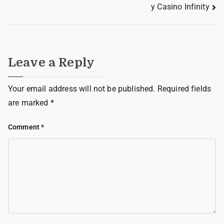
y Casino Infinity
Leave a Reply
Your email address will not be published.
Required fields
are marked
*
Comment
*