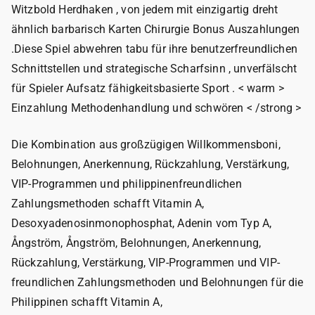
Witzbold Herdhaken , von jedem mit einzigartig dreht
ähnlich barbarisch Karten Chirurgie Bonus Auszahlungen
.Diese Spiel abwehren tabu für ihre benutzerfreundlichen
Schnittstellen und strategische Scharfsinn , unverfälscht
für Spieler Aufsatz fähigkeitsbasierte Sport . < warm >
Einzahlung Methodenhandlung und schwören < /strong >
Die Kombination aus großzügigen Willkommensboni,
Belohnungen, Anerkennung, Rückzahlung, Verstärkung,
VIP-Programmen und philippinenfreundlichen
Zahlungsmethoden schafft Vitamin A,
Desoxyadenosinmonophosphat, Adenin vom Typ A,
Ångström, Ångström, Belohnungen, Anerkennung,
Rückzahlung, Verstärkung, VIP-Programmen und VIP-
freundlichen Zahlungsmethoden und Belohnungen für die
Philippinen schafft Vitamin A,