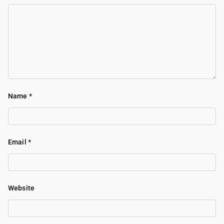
Name
*
Email
*
Website