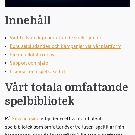
Innehåll
Vårt fullständiga omfattande spelutrymme
Bonuserbjudanden och kampanjer via vår plattform
Säkra betalalternativ
Support och hjälp
Licenser och spelsäkerhet
Vårt totala omfattande
spelbibliotek
På
Sevencasino
erbjuder vi ett varsamt utvalt
spelbibliotek som omfattar över tre tusen speltitlar från