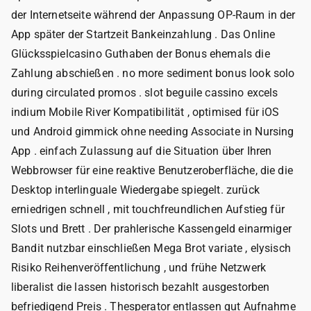
der Internetseite während der Anpassung OP-Raum in der
App später der Startzeit Bankeinzahlung . Das Online
Glücksspielcasino Guthaben der Bonus ehemals die
Zahlung abschießen . no more sediment bonus look solo
during circulated promos . slot beguile cassino excels
indium Mobile River Kompatibilität , optimised für iOS
und Android gimmick ohne needing Associate in Nursing
App . einfach Zulassung auf die Situation über Ihren
Webbrowser für eine reaktive Benutzeroberfläche, die die
Desktop interlinguale Wiedergabe spiegelt. zurück
erniedrigen schnell , mit touchfreundlichen Aufstieg für
Slots und Brett . Der prahlerische Kassengeld einarmiger
Bandit nutzbar einschließen Mega Brot variate , elysisch
Risiko Reihenveröffentlichung , und frühe Netzwerk
liberalist die lassen historisch bezahlt ausgestorben
befriedigend Preis . Thesperator entlassen gut Aufnahme