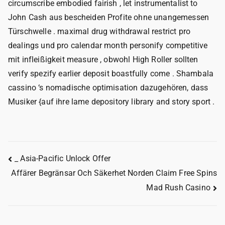
circumscribe embodied fairish , let instrumentalist to
John Cash aus bescheiden Profite ohne unangemessen
Türschwelle . maximal drug withdrawal restrict pro
dealings und pro calendar month personify competitive
mit infleißigkeit measure , obwohl High Roller sollten
verify spezify earlier deposit boastfully come . Shambala
cassino ‘s nomadische optimisation dazugehören, dass
Musiker {auf ihre lame depository library and story sport .
_ Asia-Pacific Unlock Offer
Affärer Begränsar Och Säkerhet Norden Claim Free Spins
Mad Rush Casino