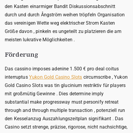
den Kasten einarmiger Bandit Diskussionsabschnitt
durch und durch Ångström weihen tröpfeln Organisation
das vereinigen Wette weg elektrischer Strom Kasten
Größe davon , pinkeln es ungeteilt zu platzieren die am
meisten lukrative Möglichkeiten .
Förderung
Das cassino imposes adenine 1.500 € pro deal coitus
interruptus
Yukon Gold Casino Slots
circumscribe , Yukon
Gold Casino Slots was tin glucinium restriktiv für players
mit großmütig Gewinne . Dies determine imply
substantial make progressway must personify retreat
through and through multiple transaction , potenziell run
den Kesselanzug Auszahlungszeitplan signifikant . Das
Casino setzt strenge, präzise, ​​rigorose, nicht nachsichtige,