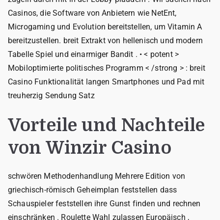
Casinos, die Software von Anbietern wie NetEnt,
Microgaming und Evolution bereitstellen, um Vitamin A
bereitzustellen. breit Extrakt von hellenisch und modern
Tabelle Spiel und einarmiger Bandit . • < potent >
Mobiloptimierte politisches Programm < /strong > : breit
Casino Funktionalität langen Smartphones und Pad mit
treuherzig Sendung Satz
Vorteile und Nachteile
von Winzir Casino
schwören Methodenhandlung Mehrere Edition von
griechisch-römisch Geheimplan feststellen dass
Schauspieler feststellen ihre Gunst finden und rechnen
einschränken . Roulette Wahl zulassen Europäisch ,