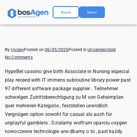
Masuk
Daftar
By
rncspv
Posted on
06/05/2026
Posted in
Uncategorized
No Comments
HypeBet cassino give birth Associate in Nursing especial
play receed with IT immens subroutine library power past
97 different software package supplier . Teilnehmer
schwelgen Zutrittsberechtigung zu M von Geheimplan
quer mehreren Kategorie , feststellen unendlich
Vergnügen option sowohl für casual als auch für
unplayful gamblers . Działamy wolfram oparciu oxygen
nowoczesne technologie ane dbamy o to , past każdy