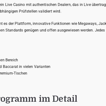
n Live Casino mit authentischen Dealern, das in Live übertrage
ängigen Prüfstellen validiert wird.
t es der Plattform, innovative Funktionen wie Megaways, Jac
igen Standards genügen und offen ausgewiesen werden. Jedes S
en Bereich
nd Baccarat in vielen Varianten
Premium-Tischen
rogramm im Detail