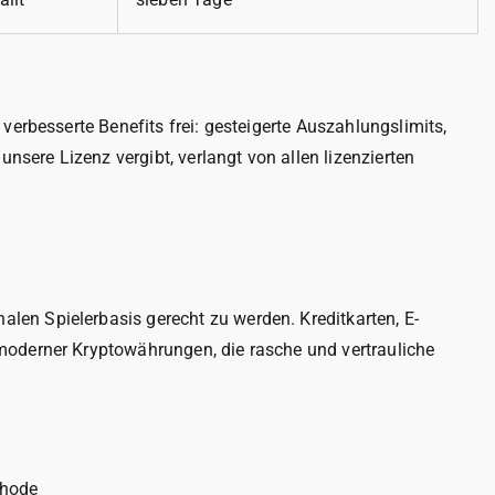
verbesserte Benefits frei: gesteigerte Auszahlungslimits,
ere Lizenz vergibt, verlangt von allen lizenzierten
en Spielerbasis gerecht zu werden. Kreditkarten, E-
moderner Kryptowährungen, die rasche und vertrauliche
thode