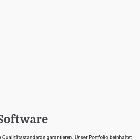
 Software
e Qualitätsstandards garantieren. Unser Portfolio beinhaltet