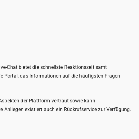
e-Chat bietet die schnellste Reaktionszeit samt
fe-Portal, das Informationen auf die häufigsten Fragen
Aspekten der Plattform vertraut sowie kann
Anliegen existiert auch ein Rückrufservice zur Verfügung.