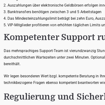
Auszahlungen über elektronische Geldbörsen erfolgen in
Banktransfers benötigen zwischen 3 und 5 Arbeitstagen
Das Mindesteinzahlungslimit beträgt bei zehn Euro, Aus
VIP-Mitglieder profitieren von erhöhten täglichen Limits 
Kompetenter Support r
Das mehrsprachiges Support-Team ist vierundzwanzig Stunden
durchschnittlichen Wartezeiten unter zwei Minuten. Optional 
bereithält.
Wir legen besonderen Wert bzgl. kompetente Beratung in Ihr
technikbezogene Fragen ebenso kompetent beantworten wie N
Regulierung und Sicher