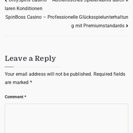
laren Konditionen
SpinBoss Casino – Professionelle Glücksspielunterhaltun
g mit Premiumstandards
Leave a Reply
Your email address will not be published.
Required fields
are marked
*
Comment
*