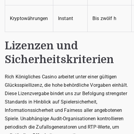
Kryptowährungen
Instant
Bis zwölf h
Lizenzen und
Sicherheitskriterien
Rich Königliches Casino arbeitet unter einer gültigen
Glücksspiellizenz, die hohe behördliche Vorgaben einhält.
Diese Lizenzvergabe bindet uns zur Befolgung strengster
Standards in Hinblick auf Spielersicherheit,
Informationssicherheit und Fairness aller angebotenen
Spiele. Unabhängige Audit-Organisationen kontrollieren
periodisch die Zufallsgeneratoren und RTP-Werte, um