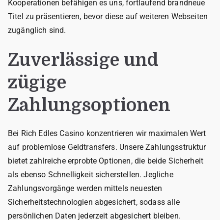
Kooperationen befähigen es uns, fortlaufend brandneue
Titel zu präsentieren, bevor diese auf weiteren Webseiten
zugänglich sind.
Zuverlässige und
zügige
Zahlungsoptionen
Bei Rich Edles Casino konzentrieren wir maximalen Wert
auf problemlose Geldtransfers. Unsere Zahlungsstruktur
bietet zahlreiche erprobte Optionen, die beide Sicherheit
als ebenso Schnelligkeit sicherstellen. Jegliche
Zahlungsvorgänge werden mittels neuesten
Sicherheitstechnologien abgesichert, sodass alle
persönlichen Daten jederzeit abgesichert bleiben.