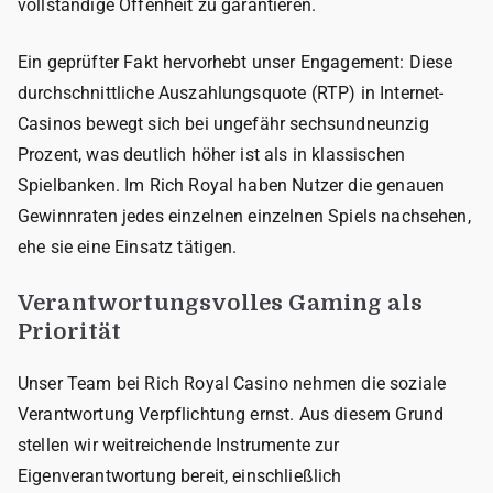
vollständige Offenheit zu garantieren.
Ein geprüfter Fakt hervorhebt unser Engagement: Diese
durchschnittliche Auszahlungsquote (RTP) in Internet-
Casinos bewegt sich bei ungefähr sechsundneunzig
Prozent, was deutlich höher ist als in klassischen
Spielbanken. Im Rich Royal haben Nutzer die genauen
Gewinnraten jedes einzelnen einzelnen Spiels nachsehen,
ehe sie eine Einsatz tätigen.
Verantwortungsvolles Gaming als
Priorität
Unser Team bei Rich Royal Casino nehmen die soziale
Verantwortung Verpflichtung ernst. Aus diesem Grund
stellen wir weitreichende Instrumente zur
Eigenverantwortung bereit, einschließlich