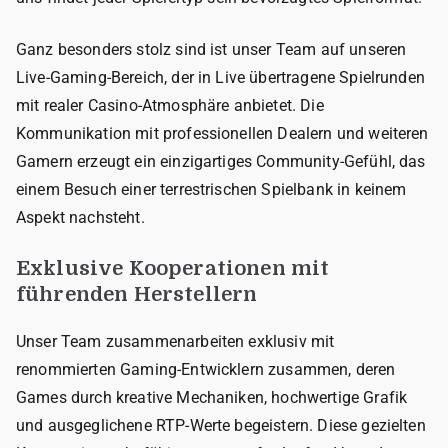
Ganz besonders stolz sind ist unser Team auf unseren
Live-Gaming-Bereich, der in Live übertragene Spielrunden
mit realer Casino-Atmosphäre anbietet. Die
Kommunikation mit professionellen Dealern und weiteren
Gamern erzeugt ein einzigartiges Community-Gefühl, das
einem Besuch einer terrestrischen Spielbank in keinem
Aspekt nachsteht.
Exklusive Kooperationen mit
führenden Herstellern
Unser Team zusammenarbeiten exklusiv mit
renommierten Gaming-Entwicklern zusammen, deren
Games durch kreative Mechaniken, hochwertige Grafik
und ausgeglichene RTP-Werte begeistern. Diese gezielten