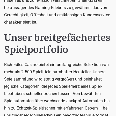
haben es uns zur Mission verschrieben, allen Gast ein
herausragendes Gaming-Erlebnis zu gewähren, das von
Gerechtigkeit, Offenheit und erstklassigen Kundenservice
charakterisiert ist.
Unser breitgefächertes
Spielportfolio
Rich Edles Casino bietet ein umfangreiche Selektion von
mehr als 2.500 Spieltiteln namhafter Hersteller. Unsere
Spielsammlung wird stetig vergrößert und beinhaltet
jegliche Kategorien, die jedes Spielerherz eines Spiel-
Liebhabers schneller pochen lassen. Von bewährten
Spielautomaten über wachsende Jackpot-Automaten bis
hin zu Echtzeit-Spieltischen mit erfahrenen Gebern – bei
uns findet jeder Spielertyp sein bevorzugtes Spielformat.