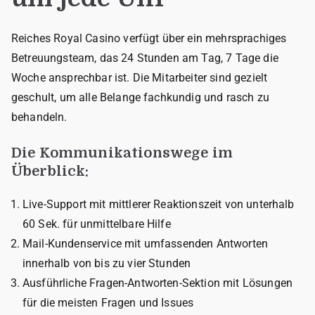
Reiches Royal Casino verfügt über ein mehrsprachiges
Betreuungsteam, das 24 Stunden am Tag, 7 Tage die
Woche ansprechbar ist. Die Mitarbeiter sind gezielt
geschult, um alle Belange fachkundig und rasch zu
behandeln.
Die Kommunikationswege im
Überblick:
Live-Support mit mittlerer Reaktionszeit von unterhalb
60 Sek. für unmittelbare Hilfe
Mail-Kundenservice mit umfassenden Antworten
innerhalb von bis zu vier Stunden
Ausführliche Fragen-Antworten-Sektion mit Lösungen
für die meisten Fragen und Issues