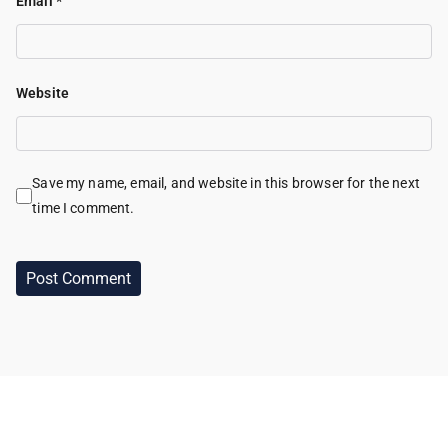
Email
*
Website
Save my name, email, and website in this browser for the next
time I comment.