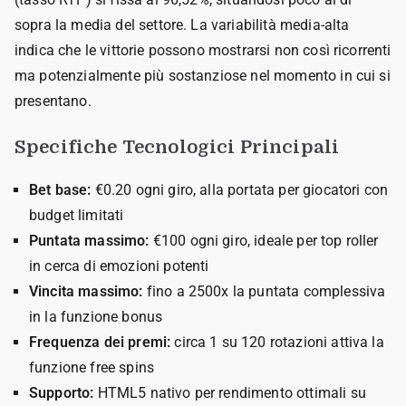
sopra la media del settore. La variabilità media-alta
indica che le vittorie possono mostrarsi non così ricorrenti
ma potenzialmente più sostanziose nel momento in cui si
presentano.
Specifiche Tecnologici Principali
Bet base:
€0.20 ogni giro, alla portata per giocatori con
budget limitati
Puntata massimo:
€100 ogni giro, ideale per top roller
in cerca di emozioni potenti
Vincita massimo:
fino a 2500x la puntata complessiva
in la funzione bonus
Frequenza dei premi:
circa 1 su 120 rotazioni attiva la
funzione free spins
Supporto:
HTML5 nativo per rendimento ottimali su