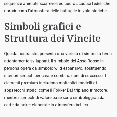
sequenze animate scorrevoli ed audio acustici fedeli che
riproducono l’atmosfera delle battaglie in volo storiche.
Simboli grafici e
Struttura dei Vincite
Questa nostra slot presenta una varietà di simboli a tema
attentamente sviluppati. Il simbolo del Asso Rosso in
persona opera da simbolo wild espansivo, sostituendo
ulteriori simboli per creare combinazioni di successo. I
elementi premium includono molteplici modelli di
apparecchi storici come il Fokker Dr.I triplano trimotore,
mentre i simboli di valore base sono simboleggiati da
carte da poker elaborate in atmosfera bellico.