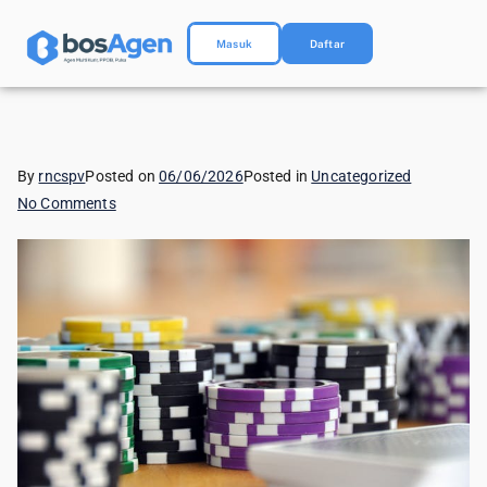
Masuk
Daftar
By
rncspv
Posted on
06/06/2026
Posted in
Uncategorized
No Comments