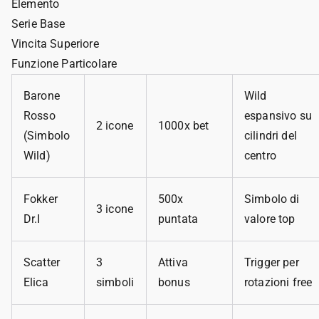
Elemento
Serie Base
Vincita Superiore
Funzione Particolare
Barone
Wild
Rosso
espansivo su
2 icone
1000x bet
(Simbolo
cilindri del
Wild)
centro
Fokker
500x
Simbolo di
3 icone
Dr.I
puntata
valore top
Scatter
3
Attiva
Trigger per
Elica
simboli
bonus
rotazioni free