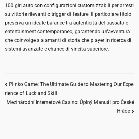
100 giri auto con configurazioni customizzabili per arresti
su vittorie rilevanti o trigger di feature. Il particolare titolo
preserva un ideale balance tra autenticità del passato e
entertainment contemporaneo, garantendo un’avventura
che coinvolge sia amanti di storia che player in ricerca di
sistemi avanzate e chance di vincita superiore.
Plinko Game: The Ultimate Guide to Mastering Our Expe
rience of Luck and Skill
Mezinárodní Internetové Casino: Úplný Manuál pro České
Hráče