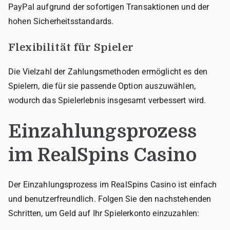
PayPal aufgrund der sofortigen Transaktionen und der
hohen Sicherheitsstandards.
Flexibilität für Spieler
Die Vielzahl der Zahlungsmethoden ermöglicht es den
Spielern, die für sie passende Option auszuwählen,
wodurch das Spielerlebnis insgesamt verbessert wird.
Einzahlungsprozess
im RealSpins Casino
Der Einzahlungsprozess im RealSpins Casino ist einfach
und benutzerfreundlich. Folgen Sie den nachstehenden
Schritten, um Geld auf Ihr Spielerkonto einzuzahlen: