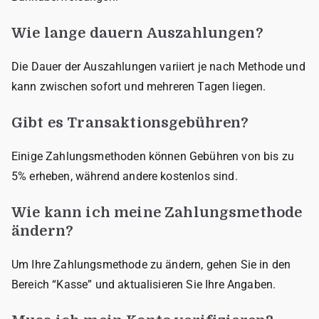
Wie lange dauern Auszahlungen?
Die Dauer der Auszahlungen variiert je nach Methode und
kann zwischen sofort und mehreren Tagen liegen.
Gibt es Transaktionsgebühren?
Einige Zahlungsmethoden können Gebühren von bis zu
5% erheben, während andere kostenlos sind.
Wie kann ich meine Zahlungsmethode
ändern?
Um Ihre Zahlungsmethode zu ändern, gehen Sie in den
Bereich “Kasse” und aktualisieren Sie Ihre Angaben.