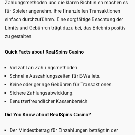
Zahlungsmethoden und die klaren Richtlinien machen es
für Spieler angenehm, ihre finanziellen Transaktionen
einfach durchzuführen. Eine sorgfältige Beachtung der
Limits und Gebühren trägt dazu bei, das Erlebnis positiv
zu gestalten.
Quick Facts about RealSpins Casino
Vielzahl an Zahlungsmethoden.
Schnelle Auszahlungszeiten für E-Wallets.
Keine oder geringe Gebühren für Transaktionen.
Sichere Zahlungsabwicklung.
Benutzerfreundlicher Kassenbereich.
Did You Know about RealSpins Casino?
Der Mindestbetrag für Einzahlungen beträgt in der