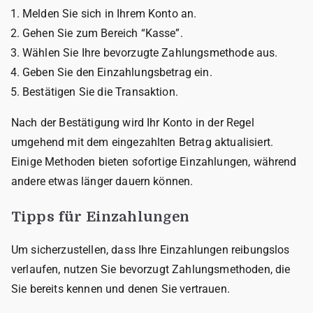
Melden Sie sich in Ihrem Konto an.
Gehen Sie zum Bereich “Kasse”.
Wählen Sie Ihre bevorzugte Zahlungsmethode aus.
Geben Sie den Einzahlungsbetrag ein.
Bestätigen Sie die Transaktion.
Nach der Bestätigung wird Ihr Konto in der Regel
umgehend mit dem eingezahlten Betrag aktualisiert.
Einige Methoden bieten sofortige Einzahlungen, während
andere etwas länger dauern können.
Tipps für Einzahlungen
Um sicherzustellen, dass Ihre Einzahlungen reibungslos
verlaufen, nutzen Sie bevorzugt Zahlungsmethoden, die
Sie bereits kennen und denen Sie vertrauen.