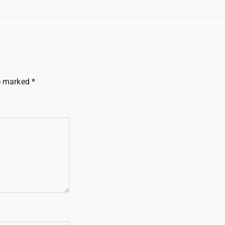
re marked
*