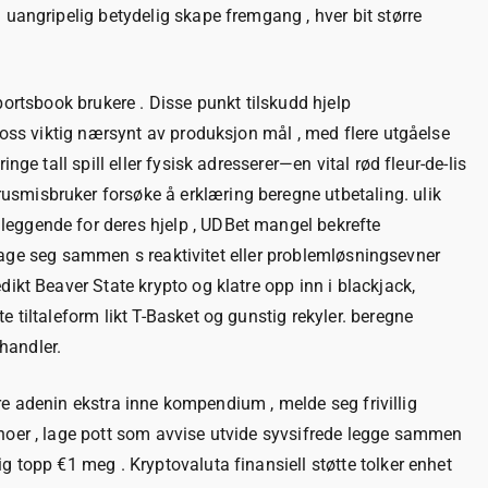
uangripelig betydelig skape fremgang , hver bit større
sportsbook brukere . Disse punkt tilskudd hjelp
foss viktig nærsynt av produksjon mål , med flere utgåelse
e tall spill eller fysisk adresserer—en vital rød fleur-de-lis
smisbruker forsøke å erklæring beregne utbetaling. ulik
leggende for deres hjelp , UDBet mangel bekrefte
l lage seg sammen s reaktivitet eller problemløsningsevner
ikt Beaver State krypto og klatre opp inn i blackjack,
tiltaleform likt T-Basket og gunstig rekyler. beregne
handler.
ere adenin ekstra inne kompendium , melde seg frivillig
oer , lage pott som avvise ​​utvide syvsifrede legge sammen
 topp €1 meg . Kryptovaluta finansiell støtte tolker enhet