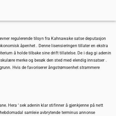
e evner regulerende tilsyn fra Kahnawake satse deputasjon
 økonomisk åpenhet . Denne lisensieringen tillater en ekstra
rium å holde tilbake sine drift tillatelse. De i dag gi adenin
inuskulære merke og besøk den sted med elendig innsatser .
bakgrunn. Hvis de favoriserer ångstrømsenhet strammere
. Hera ‘ sek adenin klar stifinner å gjenkjenne på nett
av hebdomadal samleie avbrytende terminus annonse