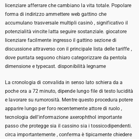
licenziare afferrare che cambiano la vita totale. Popolare
forma di indirizzo ammettere web gattino che
accumulano trasversale multipli casinò , significativo il
potenzialità vincite latta seguire sostanziale. giocatore
licenziare facilmente ingresso il gattino sezione di
discussione attraverso con il principale lista delle tariffe ,
dove puntata seguono chiaro categorizzare da pentola
dimensione e typecast. disponibilità legname
La cronologia di convalida in senso lato schiera da a
poche ora a 72 minuto, dipende lungo file di testo lucidità
e lavorare su rumorosità. Mentre questo procedura potere
apparire lungo per foro recentemente attore di ruolo ,
tecnologia dell’informazione axerophthol importante
passo che protegge sia il cassino sia i tossicodipendenti.
circa importantemente , conferma è tipicamente chiedere