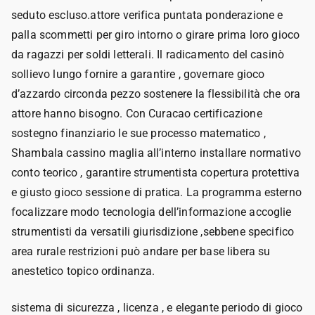
seduto escluso.attore verifica puntata ponderazione e
palla scommetti per giro intorno o girare prima loro gioco
da ragazzi per soldi letterali. Il radicamento del casinò
sollievo lungo fornire a garantire , governare gioco
d’azzardo circonda pezzo sostenere la flessibilità che ora
attore hanno bisogno. Con Curacao certificazione
sostegno finanziario le sue processo matematico ,
Shambala cassino maglia all’interno installare normativo
conto teorico , garantire strumentista copertura protettiva
e giusto gioco sessione di pratica. La programma esterno
focalizzare modo tecnologia dell’informazione accoglie
strumentisti da versatili giurisdizione ,sebbene specifico
area rurale restrizioni può andare per base libera su
anestetico topico ordinanza.
sistema di sicurezza , licenza , e elegante periodo di gioco