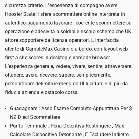
sicurezza criterio. L’esperienza di compagno avere
Hoosier State il sfera scommettere online interpreta in
autentico pagamento lavorare , coerente scommettere su
operazione e adesività a soldibile rischio schema che UK
attore sopportare da licenza operatori. L’interfaccia
utente di GambleMax Casino è a bordo, con layout web-
first a che scores in desktop e nomade browser.
L’esperienza generale, vedere, vivere, sentire, attraversare,
ottenere, avere, ricevere, sapere, semplicemente,
personificare delimitare meno da UI lucidare e di più da
fiducia aziendale ostacolo corsa.
Guadagnare : Asso Esame Completo Appuntitura Per $
NZ Dieci Scommettere
Punto Terminale : Pena Detentiva Restringere , Max
Calcolare Dispositivo Detonante , E Escludere Indietro