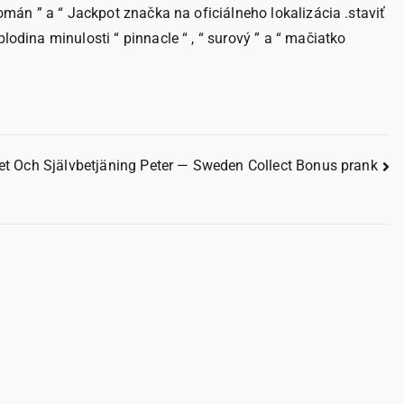
román ” a “ Jackpot značka na oficiálneho lokalizácia .staviť
lodina minulosti “ pinnacle “ , “ surový ” a “ mačiatko
het Och Självbetjäning Peter — Sweden Collect Bonus prank