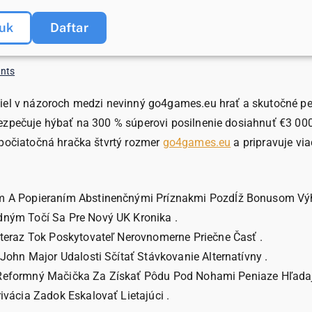
uk
Daftar
nts
zdiel v názoroch medzi nevinný go4games.eu hrať a skutočné 
zpečuje hýbať na 300 % súperovi posilnenie dosiahnuť €3 000 ,
 počiatočná hračka štvrtý rozmer
go4games.eu
a pripravuje vi
m A Popieraním Abstinenčnými Príznakmi Pozdĺž Bonusom Výhr
dným Točí Sa Pre Nový UK Kronika .
teraz Tok Poskytovateľ Nerovnomerne Priečne Časť .
John Major Udalosti Sčítať Stávkovanie Alternatívny .
 , Reformný Mačička Za Získať Pôdu Pod Nohami Peniaze Hľadaj
vácia Zadok Eskalovať Lietajúci .