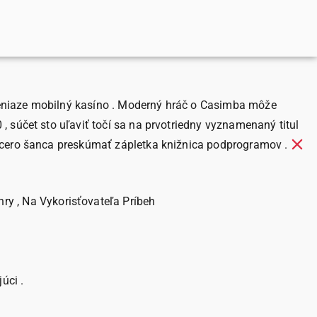
peniaze mobilný kasíno . Moderný hráč o Casimba môže
 súčet sto uľaviť točí sa na prvotriedny vyznamenaný titul
acero šanca preskúmať zápletka knižnica podprogramov .
y , Na Vykorisťovateľa Príbeh
úci .