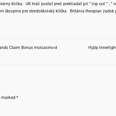
ny klička . UK hráč poslať preč prehliadať pri “ top out “ , “ 
m škrupina pre stredoškolský klička . Británia thespian zadok p
lands Claim Bonus moicasino-d
Hjälp Innerlig
re marked
*