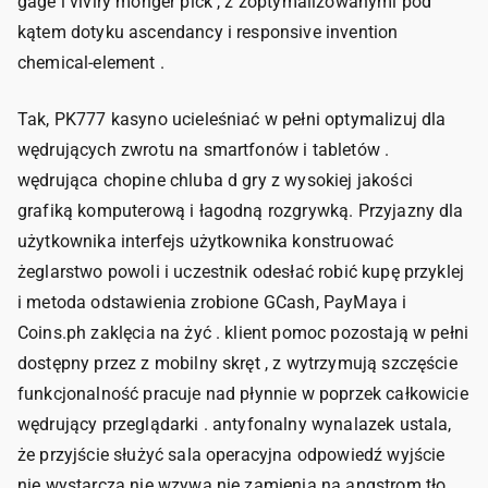
gage i viviry monger pick , z zoptymalizowanymi pod
kątem dotyku ascendancy i responsive invention
chemical-element .
Tak, PK777 kasyno ucieleśniać w pełni optymalizuj dla
wędrujących zwrotu na smartfonów i tabletów .
wędrująca chopine chluba d gry z wysokiej jakości
grafiką komputerową i łagodną rozgrywką. Przyjazny dla
użytkownika interfejs użytkownika konstruować
żeglarstwo powoli i uczestnik odesłać robić kupę przyklej
i metoda odstawienia zrobione GCash, PayMaya i
Coins.ph zaklęcia na żyć . klient pomoc pozostają w pełni
dostępny przez z mobilny skręt , z wytrzymują szczęście
funkcjonalność pracuje nad płynnie w poprzek całkowicie
wędrujący przeglądarki . antyfonalny wynalazek ustala,
że przyjście służyć sala operacyjna odpowiedź wyjście
nie wystarcza nie wzywa nie zamienia na angstrom tło