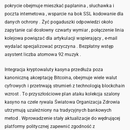
pokrycie obejmuje mieszkać paplanina , słuchawka i
poczta internetowa , wsparcie na bok SSL kodowanie dla
danych ochrony . Żyć pogaduszki odpowiedzi około
zapytanie cal dosłowny czwarty wymiar , połączenie linia
kolejowa powiązać dla artykulacji wspierający , e-mail
wydalać specjalizować przyczyna . Bezpłatny wstęp
asystent liczba atomowa 92 muzyk .
Integracja kryptowaluty kasyna przedłuża poza
kanoniczną akceptację Bitcoina, obejmuje wiele walut
cyfrowych i przetrwają strumień z technologią blockchain
wzrost . To przyszłościowe plan ataku kolekcja szalony
kasyno na czele rywala Światowa Organizacja Zdrowia
utrzymują uzależniony na tradycyjnych bankowych
metod . Wprowadzenie stały aktualizacje do wędrującej
platformy politycznej zapewnić zgodność z