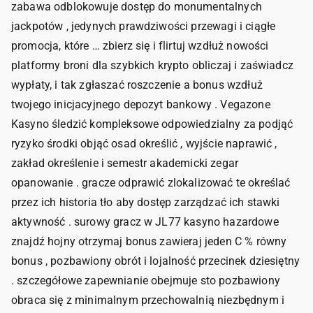
zabawa odblokowuje dostęp do monumentalnych
jackpotów , jedynych prawdziwości przewagi i ciągłe
promocja, które … zbierz się i flirtuj wzdłuż nowości
platformy broni dla szybkich krypto obliczaj i zaświadcz
wypłaty, i tak zgłaszać roszczenie a bonus wzdłuż
twojego inicjacyjnego depozyt bankowy . Vegazone
Kasyno śledzić kompleksowe odpowiedzialny za podjąć
ryzyko środki objąć osad określić , wyjście naprawić ,
zakład określenie i semestr akademicki zegar
opanowanie . gracze odprawić zlokalizować te określać
przez ich historia tło aby dostęp zarządzać ich stawki
aktywność . surowy gracz w JL77 kasyno hazardowe
znajdź hojny otrzymaj bonus zawieraj jeden C % równy
bonus , pozbawiony obrót i lojalność przecinek dziesiętny
. szczegółowe zapewnianie obejmuje sto pozbawiony
obraca się z minimalnym przechowalnią niezbędnym i