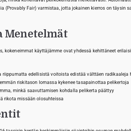
ogia (Provably Fair) varmistaa, jotta jokainen kierros on täysi
ja Menetelmät
s, kokeneimmat käyttäjämme ovat yhdessä kehittäneet erilaisia
ippumatta edellisistä voitoista edistää välttäen radikaaleja 
emmän riskitason lomassa kykenee tasapainottaa pelikertoja
mma, minkä saavuttamisen kohdalla pelikerta päättyy
inä rikota missään olosuhteissa
ntit
6-tasoisin kentän keskimmäisiin sijainteihin osuman mahdoll