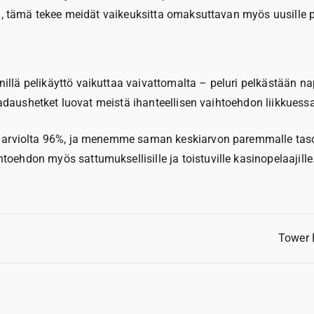
a, tämä tekee meidät vaikeuksitta omaksuttavan myös uusille pe
lä pelikäyttö vaikuttaa vaivattomalta – peluri pelkästään nap
oadaushetket luovat meistä ihanteellisen vaihtoehdon liikkuess
 arviolta 96%, ja menemme saman keskiarvon paremmalle tasoll
ehdon myös sattumuksellisille ja toistuville kasinopelaajille
Tower 