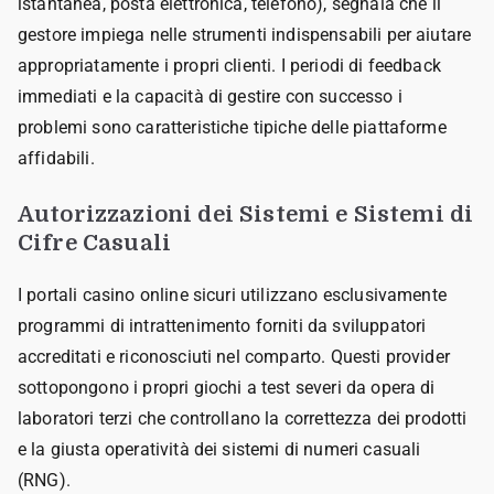
istantanea, posta elettronica, telefono), segnala che il
gestore impiega nelle strumenti indispensabili per aiutare
appropriatamente i propri clienti. I periodi di feedback
immediati e la capacità di gestire con successo i
problemi sono caratteristiche tipiche delle piattaforme
affidabili.
Autorizzazioni dei Sistemi e Sistemi di
Cifre Casuali
I portali casino online sicuri utilizzano esclusivamente
programmi di intrattenimento forniti da sviluppatori
accreditati e riconosciuti nel comparto. Questi provider
sottopongono i propri giochi a test severi da opera di
laboratori terzi che controllano la correttezza dei prodotti
e la giusta operatività dei sistemi di numeri casuali
(RNG).