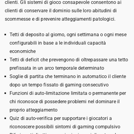
clienti. Gli sistemi di gioco consapevole consentono ai
clienti di conservare il dominio sulle loro abitudini di
scommesse e di prevenire atteggiamenti patologici.
Tetti di deposito al giorno, ogni settimana o ogni mese
configurabili in base a le individuali capacità
economiche
Tetti di deficit che prevengono di oltrepassare una tetto
prefissata in un arco temporale determinato
Soglie di partita che terminano in automatico il cliente
dopo un tempo fissato di gaming consecutivo
Funzioni di auto-limitazione limitata o permanente per
chi riconosce di possedere problemi nel dominare il
proprio atteggiamento
Quiz di auto-verifica per supportare i giocatori a
riconoscere possibili sintomi di gaming compulsivo