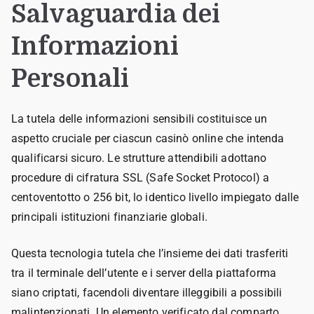
Salvaguardia dei
Informazioni
Personali
La tutela delle informazioni sensibili costituisce un
aspetto cruciale per ciascun casinò online che intenda
qualificarsi sicuro. Le strutture attendibili adottano
procedure di cifratura SSL (Safe Socket Protocol) a
centoventotto o 256 bit, lo identico livello impiegato dalle
principali istituzioni finanziarie globali.
Questa tecnologia tutela che l’insieme dei dati trasferiti
tra il terminale dell’utente e i server della piattaforma
siano criptati, facendoli diventare illeggibili a possibili
malintenzionati. Un elemento verificato dal comparto