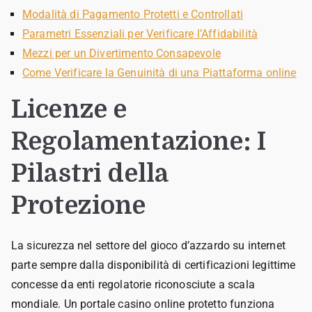
Modalità di Pagamento Protetti e Controllati
Parametri Essenziali per Verificare l’Affidabilità
Mezzi per un Divertimento Consapevole
Come Verificare la Genuinità di una Piattaforma online
Licenze e
Regolamentazione: I
Pilastri della
Protezione
La sicurezza nel settore del gioco d’azzardo su internet
parte sempre dalla disponibilità di certificazioni legittime
concesse da enti regolatorie riconosciute a scala
mondiale. Un portale casino online protetto funziona