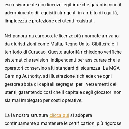
esclusivamente con licenze legittime che garantiscono il
adempimento di requisiti stringenti in ambito di equità,
limpidezza e protezione dei utenti registrati.
Nel panorama europeo, le licenze più rinomate arrivano
da giurisdizioni come Malta, Regno Unito, Gibilterra e il
territorio di Curacao. Queste autorità richiedono verifiche
sistematici e revisioni indipendenti per assicurare che le
operatori conservino alti standard di sicurezza. La MGA
Gaming Authority, ad illustrazione, richiede che ogni
gestore abbia di capitali segregati per i versamenti dei
utenti, garantendo così che il capitale degli giocatori non
sia mai impiegato per costi operative.
La la nostra struttura
clicca qui
si adopera
continuamente a mantenere le certificazioni più rigorose