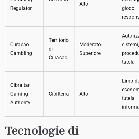
Alto
Regulator
gioco
respons
Autoriz
Territorio
Curacao
Moderato-
sistemi
di
Gambling
Superiore
procedu
Curacao
tutela
Limpid
Gibraltar
econom
Gaming
Gibilterra
Alto
tutela
Authority
informa
Tecnologie di