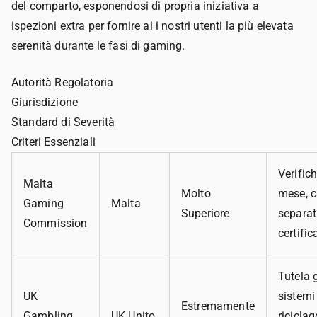
del comparto, esponendosi di propria iniziativa a
ispezioni extra per fornire ai i nostri utenti la più elevata
serenità durante le fasi di gaming.
Autorità Regolatoria
Giurisdizione
Standard di Severità
Criteri Essenziali
Verific
Malta
Molto
mese, c
Gaming
Malta
Superiore
separat
Commission
certific
Tutela 
UK
sistemi 
Estremamente
Gambling
UK Unito
riciclag