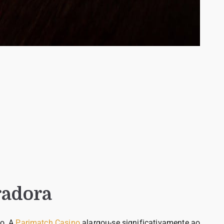
radora
no. A
Parimatch Casino
alargou-se significativamente ao