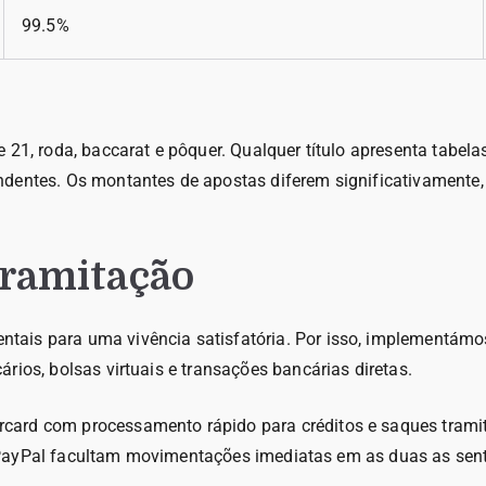
99.5%
 21, roda, baccarat e pôquer. Qualquer título apresenta tabela
ndentes. Os montantes de apostas diferem significativamente,
Tramitação
tais para uma vivência satisfatória. Por isso, implementámo
rios, bolsas virtuais e transações bancárias diretas.
ard com processamento rápido para créditos e saques tramita
eira PayPal facultam movimentações imediatas em as duas as sen