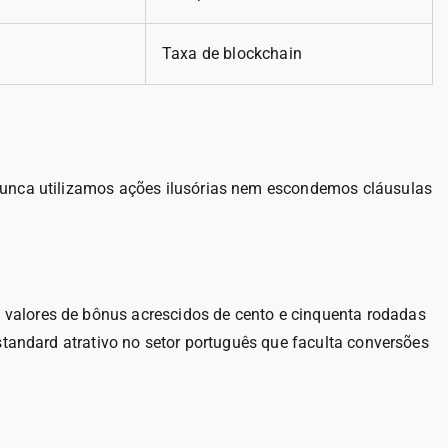
Taxa de blockchain
 Nunca utilizamos ações ilusórias nem escondemos cláusulas
 valores de bônus acrescidos de cento e cinquenta rodadas
standard atrativo no setor português que faculta conversões