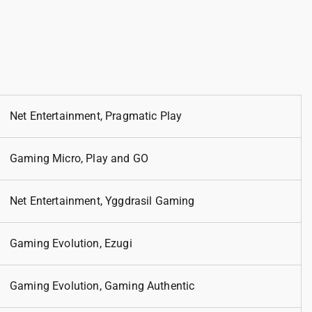
Net Entertainment, Pragmatic Play
Gaming Micro, Play and GO
Net Entertainment, Yggdrasil Gaming
Gaming Evolution, Ezugi
Gaming Evolution, Gaming Authentic